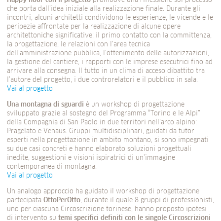
Happy hour con il progetto
promuove una riflessione sul processo
che porta dall’idea iniziale alla realizzazione finale. Durante gli
incontri, alcuni architetti condividono le esperienze, le vicende e le
peripezie affrontate per la realizzazione di alcune opere
architettoniche significative: il primo contatto con la committenza,
la progettazione, le relazioni con l’area tecnica
dell’amministrazione pubblica, l’ottenimento delle autorizzazioni,
la gestione del cantiere, i rapporti con le imprese esecutrici fino ad
arrivare alla consegna. Il tutto in un clima di acceso dibattito tra
l’autore del progetto, i due controrelatori e il pubblico in sala.
Vai al progetto
Una montagna di sguardi
è un workshop di progettazione
sviluppato grazie al sostegno del Programma “Torino e le Alpi”
della Compagnia di San Paolo in due territori nell’arco alpino:
Pragelato e Venaus. Gruppi multidisciplinari, guidati da tutor
esperti nella progettazione in ambito montano, si sono impegnati
su due casi concreti e hanno elaborato soluzioni progettuali
inedite, suggestioni e visioni ispiratrici di un’immagine
contemporanea di montagna.
Vai al progetto
Un analogo approccio ha guidato il workshop di progettazione
partecipata
OttoPerOtto
, durante il quale 8 gruppi di professionisti,
uno per ciascuna Circoscrizione torinese, hanno proposto ipotesi
di intervento su
temi specifici definiti con le singole Circoscrizioni