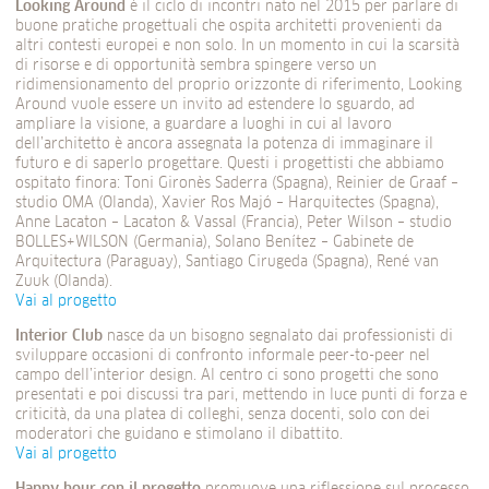
Looking Around
è il ciclo di incontri nato nel 2015 per parlare di
buone pratiche progettuali che ospita architetti provenienti da
altri contesti europei e non solo. In un momento in cui la scarsità
di risorse e di opportunità sembra spingere verso un
ridimensionamento del proprio orizzonte di riferimento, Looking
Around vuole essere un invito ad estendere lo sguardo, ad
ampliare la visione, a guardare a luoghi in cui al lavoro
dell’architetto è ancora assegnata la potenza di immaginare il
futuro e di saperlo progettare. Questi i progettisti che abbiamo
ospitato finora: Toni Gironès Saderra (Spagna), Reinier de Graaf –
studio OMA (Olanda), Xavier Ros Majó – Harquitectes (Spagna),
Anne Lacaton – Lacaton & Vassal (Francia), Peter Wilson – studio
BOLLES+WILSON (Germania), Solano Benítez – Gabinete de
Arquitectura (Paraguay), Santiago Cirugeda (Spagna), René van
Zuuk (Olanda).
Vai al progetto
Interior Club
nasce da un bisogno segnalato dai professionisti di
sviluppare occasioni di confronto informale peer-to-peer nel
campo dell’interior design. Al centro ci sono progetti che sono
presentati e poi discussi tra pari, mettendo in luce punti di forza e
criticità, da una platea di colleghi, senza docenti, solo con dei
moderatori che guidano e stimolano il dibattito.
Vai al progetto