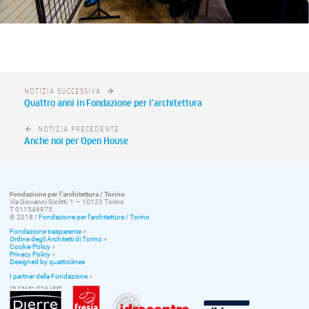
NOTIZIA SUCCESSIVA
Quattro anni in Fondazione per l'architettura
NOTIZIA PRECEDENTE
Anche noi per Open House
Fondazione per l’architettura / Torino
Via Giovanni Giolitti, 1 — 10123 Torino
T 011546975
© 2018 /
Fondazione per l’architettura / Torino
Fondazione trasparente
>
Ordine degli Architetti di Torino
>
Cookie Policy
>
Privacy Policy
>
Designed by quattrolinee
I partner della Fondazione
>