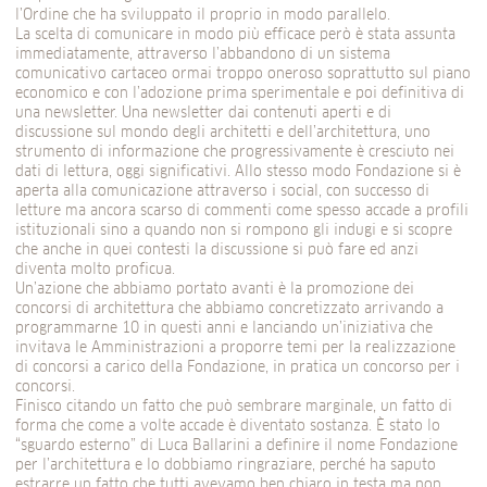
l’Ordine che ha sviluppato il proprio in modo parallelo.
La scelta di comunicare in modo più efficace però è stata assunta
immediatamente, attraverso l’abbandono di un sistema
comunicativo cartaceo ormai troppo oneroso soprattutto sul piano
economico e con l’adozione prima sperimentale e poi definitiva di
una newsletter. Una newsletter dai contenuti aperti e di
discussione sul mondo degli architetti e dell’architettura, uno
strumento di informazione che progressivamente è cresciuto nei
dati di lettura, oggi significativi. Allo stesso modo Fondazione si è
aperta alla comunicazione attraverso i social, con successo di
letture ma ancora scarso di commenti come spesso accade a profili
istituzionali sino a quando non si rompono gli indugi e si scopre
che anche in quei contesti la discussione si può fare ed anzi
diventa molto proficua.
Un’azione che abbiamo portato avanti è la promozione dei
concorsi di architettura che abbiamo concretizzato arrivando a
programmarne 10 in questi anni e lanciando un’iniziativa che
invitava le Amministrazioni a proporre temi per la realizzazione
di concorsi a carico della Fondazione, in pratica un concorso per i
concorsi.
Finisco citando un fatto che può sembrare marginale, un fatto di
forma che come a volte accade è diventato sostanza. È stato lo
“sguardo esterno” di Luca Ballarini a definire il nome Fondazione
per l’architettura e lo dobbiamo ringraziare, perché ha saputo
estrarre un fatto che tutti avevamo ben chiaro in testa ma non