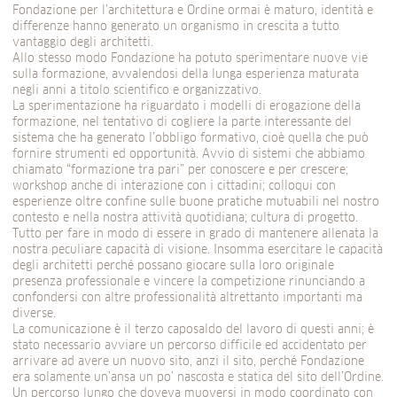
Fondazione per l’architettura e Ordine ormai è maturo, identità e
differenze hanno generato un organismo in crescita a tutto
vantaggio degli architetti.
Allo stesso modo Fondazione ha potuto sperimentare nuove vie
sulla formazione, avvalendosi della lunga esperienza maturata
negli anni a titolo scientifico e organizzativo.
La sperimentazione ha riguardato i modelli di erogazione della
formazione, nel tentativo di cogliere la parte interessante del
sistema che ha generato l’obbligo formativo, cioè quella che può
fornire strumenti ed opportunità. Avvio di sistemi che abbiamo
chiamato “formazione tra pari” per conoscere e per crescere;
workshop anche di interazione con i cittadini; colloqui con
esperienze oltre confine sulle buone pratiche mutuabili nel nostro
contesto e nella nostra attività quotidiana; cultura di progetto.
Tutto per fare in modo di essere in grado di mantenere allenata la
nostra peculiare capacità di visione. Insomma esercitare le capacità
degli architetti perché possano giocare sulla loro originale
presenza professionale e vincere la competizione rinunciando a
confondersi con altre professionalità altrettanto importanti ma
diverse.
La comunicazione è il terzo caposaldo del lavoro di questi anni; è
stato necessario avviare un percorso difficile ed accidentato per
arrivare ad avere un nuovo sito, anzi il sito, perché Fondazione
era solamente un’ansa un po’ nascosta e statica del sito dell’Ordine.
Un percorso lungo che doveva muoversi in modo coordinato con