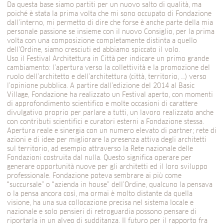
Da questa base siamo partiti per un nuovo salto di qualità, ma
poiché è stata la prima volta che mi sono occupato di Fondazione
dall’interno, mi permetto di dire che forse è anche parte della mia
personale passione se insieme con il nuovo Consiglio, per la prima
volta con una composizione completamente distinta a quello
dell’Ordine, siamo cresciuti ed abbiamo spiccato il volo.
Uso il Festival Architettura in Città per indicare un primo grande
cambiamento: l’apertura verso la collettività e la promozione del
ruolo dell’architetto e dell’architettura (città, territorio, …) verso
l’opinione pubblica. A partire dall’edizione del 2014 al Basic
Village, Fondazione ha realizzato un Festival aperto, con momenti
di approfondimento scientifico e molte occasioni di carattere
divulgativo proprio per parlare a tutti, un lavoro realizzato anche
con contributi scientifici e curatori esterni a Fondazione stessa.
Apertura reale e sinergia con un numero elevato di partner; rete di
azioni e di idee per migliorare la presenza attiva degli architetti
sul territorio, ad esempio attraverso la Rete nazionale delle
Fondazioni costruita dal nulla. Questo significa operare per
generare opportunità nuove per gli architetti ed il loro sviluppo
professionale. Fondazione poteva sembrare ai più come
“succursale” o “azienda in house” dell’Ordine, qualcuno la pensava
o la pensa ancora così, ma ormai è molto distante da quella
visione, ha una sua collocazione precisa nel sistema locale e
nazionale e solo pensieri di retroguardia possono pensare di
riportarla in un alveo di sudditanza. Il futuro per il rapporto fra