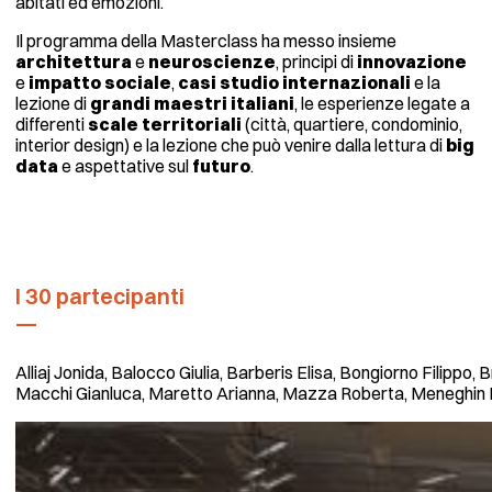
abitati ed emozioni.
Il programma della Masterclass ha messo insieme
architettura
e
neuroscienze
, principi di
innovazione
e
impatto
sociale
,
casi studio internazionali
e la
lezione di
grandi maestri italiani
, le esperienze legate a
differenti
scale territoriali
(città, quartiere, condominio,
interior design) e la lezione che può venire dalla lettura di
big
data
e aspettative sul
futuro
.
I 30 partecipanti
Alliaj Jonida, Balocco Giulia, Barberis Elisa, Bongiorno Filippo
Macchi Gianluca, Maretto Arianna, Mazza Roberta, Meneghin Er