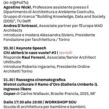
(AI-H@PoliTo)
Agostino Nickl
, Professore assistente presso il
Dipartimento di Architettura e Ambiente Costruito,
Gruppo di ricerca “Building Knowledge, Data and Society
(DDS)”, TU Delft
Andrea D’Antrassi
, Associate partner per l’Europa MAD
Architects
Introduce e modera Alessandra Siviero, Presidente
Fondazione per l’architettura / Torino
20.30 | Keynote Speech
Chi abiterà le case vuote? #2 |
Iscriviti
Risponde
Raul Forsoni
, Associate/Senior Architect
UNStudio
Introduce Roberta Ingaramo, Presidente Ordine
Architetti Torino
21.30 | Rassegna cinematografica
Bistrot culturale Il Ramo d’Oro (Galleria Umberto I).
Ingresso libero
Copan
di Carine Wallauer, Brasile-Francia, 2025, 98’
Dalle 17:30 alle 19:00 |
WORKSHOP SOU
Scuola di architettura per bambine e bambini.