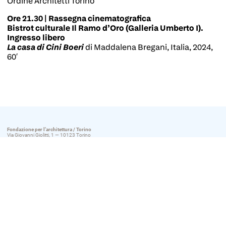
Ordine Architetti Torino
Ore 21.30 | Rassegna cinematografica
Bistrot culturale Il Ramo d’Oro (Galleria Umberto I).
Ingresso libero
La casa di Cini Boeri
di Maddalena Bregani, Italia, 2024,
60′
Fondazione per l’architettura / Torino
Via Giovanni Giolitti, 1 — 10123 Torino
T 011546975
© 2018 /
Fondazione per l’architettura / Torino
Fondazione trasparente
>
Ordine degli Architetti di Torino
>
Cookie Policy
>
Privacy Policy
>
Designed by quattrolinee
I partner della Fondazione
>