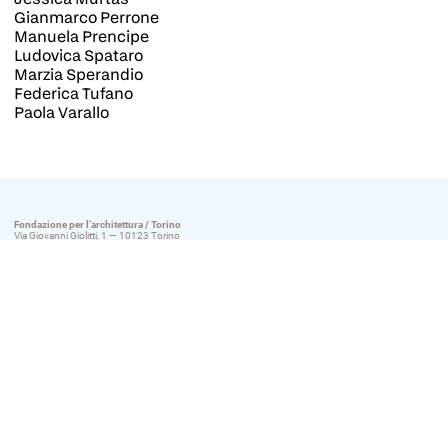
Gianmarco Perrone
Manuela Prencipe
Ludovica Spataro
Marzia Sperandio
Federica Tufano
Paola Varallo
Fondazione per l’architettura / Torino
Via Giovanni Giolitti, 1 — 10123 Torino
T 011546975
© 2018 /
Fondazione per l’architettura / Torino
Fondazione trasparente
>
Ordine degli Architetti di Torino
>
Cookie Policy
>
Privacy Policy
>
Designed by quattrolinee
I partner della Fondazione
>