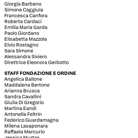
Giorgia Barbano
Simone Caggiula
Francesca Canfora
Roberta Cardaci
Emilia Maria Garda
Paolo Giordano
Elisabetta Mazzola
Elvio Rostagno
Sara Simone
Alessandra Siviero
Direttrice Eleonora Gerbotto
STAFF FONDAZIONE E ORDINE
Angelica Ballone
Maddalena Bertone
Arianna Brusca
Sandra Cavallini
Giulia Di Gregorio
Martina Eandi
Antonella Feltrin
Federico Guardamagna
Milena Lasaponara
Raffaela Mercurio
Jessica Murtas