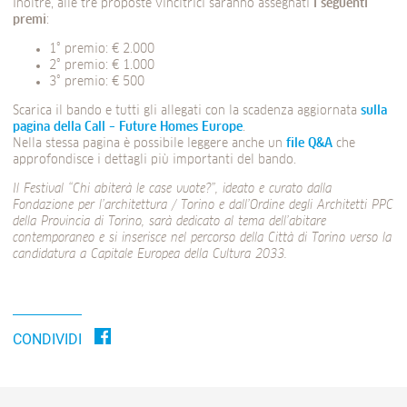
Inoltre, alle tre proposte vincitrici saranno assegnati
i seguenti
premi
:
1° premio: € 2.000
2° premio: € 1.000
3° premio: € 500
Scarica il bando e tutti gli allegati con la scadenza aggiornata
sulla
pagina della Call – Future Homes Europe
.
Nella stessa pagina è possibile leggere anche un
file Q&A
che
approfondisce i dettagli più importanti del bando.
Il Festival “Chi abiterà le case vuote?”, ideato e curato dalla
Fondazione per l’architettura / Torino e dall’Ordine degli Architetti PPC
della Provincia di Torino, sarà dedicato al tema dell’abitare
contemporaneo e si inserisce nel percorso della Città di Torino verso la
candidatura a Capitale Europea della Cultura 2033.
CONDIVIDI