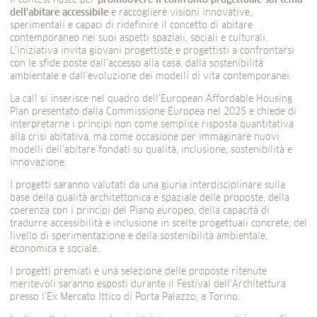
Il contest nasce per
promuovere il confronto progettuale sul tema
dell’abitare accessibile
e raccogliere visioni innovative,
sperimentali e capaci di ridefinire il concetto di abitare
contemporaneo nei suoi aspetti spaziali, sociali e culturali.
L’iniziativa invita giovani progettiste e progettisti a confrontarsi
con le sfide poste dall’accesso alla casa, dalla sostenibilità
ambientale e dall’evoluzione dei modelli di vita contemporanei.
La call si inserisce nel quadro dell’European Affordable Housing
Plan presentato dalla Commissione Europea nel 2025 e chiede di
interpretarne i principi non come semplice risposta quantitativa
alla crisi abitativa, ma come occasione per immaginare nuovi
modelli dell’abitare fondati su qualità, inclusione, sostenibilità e
innovazione.
I progetti saranno valutati da una giuria interdisciplinare sulla
base della qualità architettonica e spaziale delle proposte, della
coerenza con i principi del Piano europeo, della capacità di
tradurre accessibilità e inclusione in scelte progettuali concrete, del
livello di sperimentazione e della sostenibilità ambientale,
economica e sociale.
I progetti premiati e una selezione delle proposte ritenute
meritevoli saranno esposti durante il Festival dell’Architettura
presso l’Ex Mercato Ittico di Porta Palazzo, a Torino.