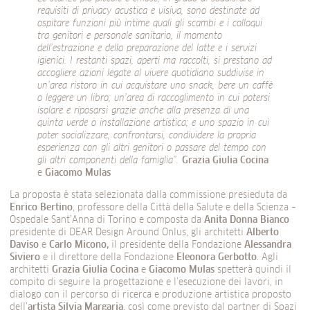
requisiti di privacy acustica e visiva, sono destinate ad
ospitare funzioni più intime quali gli scambi e i colloqui
tra genitori e personale sanitario, il momento
dell’estrazione e della preparazione del latte e i servizi
igienici. I restanti spazi, aperti ma raccolti, si prestano ad
accogliere azioni legate al vivere quotidiano suddivise in
un’area ristoro in cui acquistare uno snack, bere un caffè
o leggere un libro; un’area di raccoglimento in cui potersi
isolare e riposarsi grazie anche alla presenza di una
quinta verde o installazione artistica; e uno spazio in cui
poter socializzare, confrontarsi, condividere la propria
esperienza con gli altri genitori o passare del tempo con
gli altri componenti della famiglia”.
Grazia Giulia Cocina
e
Giacomo Mulas
La proposta è stata selezionata dalla commissione presieduta da
Enrico Bertino
, professore della Città della Salute e della Scienza –
Ospedale Sant’Anna di Torino e composta da
Anita Donna
Bianco
presidente di DEAR Design Around Onlus, gli architetti
Alberto
Daviso
e
Carlo
Micono,
il presidente della Fondazione
Alessandra
Siviero
e il direttore della Fondazione
Eleonora
Gerbotto
. Agli
architetti
Grazia Giulia Cocina
e
Giacomo Mulas
spetterà quindi il
compito di seguire la progettazione e l’esecuzione dei lavori, in
dialogo con il percorso di ricerca e produzione artistica proposto
dell’
artista Silvia Margaria
, così come previsto dal partner di Spazi