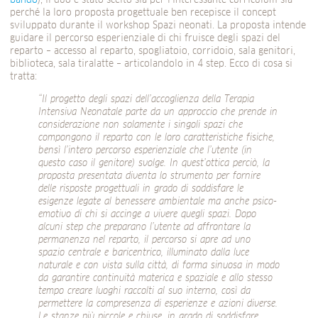
bando
), il duo è stato scelto sia per l’interessante curriculum sia
perché la loro proposta progettuale ben recepisce il concept
sviluppato durante il workshop Spazi neonati. La proposta intende
guidare il percorso esperienziale di chi fruisce degli spazi del
reparto – accesso al reparto, spogliatoio, corridoio, sala genitori,
biblioteca, sala tiralatte – articolandolo in 4 step. Ecco di cosa si
tratta:
“Il progetto degli spazi dell’accoglienza della Terapia
Intensiva Neonatale parte da un approccio che prende in
considerazione non solamente i singoli spazi che
compongono il reparto con le loro caratteristiche fisiche,
bensì l’intero percorso esperienziale che l’utente (in
questo caso il genitore) svolge. In quest’ottica perciò, la
proposta presentata diventa lo strumento per fornire
delle risposte progettuali in grado di soddisfare le
esigenze legate al benessere ambientale ma anche psico-
emotivo di chi si accinge a vivere quegli spazi. Dopo
alcuni step che preparano l’utente ad affrontare la
permanenza nel reparto, il percorso si apre ad uno
spazio centrale e baricentrico, illuminato dalla luce
naturale e con vista sulla città, di forma sinuosa in modo
da garantire continuità materica e spaziale e allo stesso
tempo creare luoghi raccolti al suo interno, così da
permettere la compresenza di esperienze e azioni diverse.
Le stanze più piccole e chiuse, in grado di soddisfare