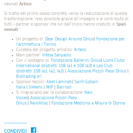
neonati
Arteco
.
Si tratta del primo passo concreto verso la realizzazione di questa
trasformazione, reso possibile grazie all’impegno e al contributo di
tutti i partner e sponsor che sin dall’inizio hanno creduto in
Spazi
neonati
:
Un progetto di:
Dear Design Around Onlus
|
Fondazione per
l’architettura / Torino
Curatela del progetto artistico:
Arteco
Main partner:
Intesa Sanpaolo
Con il sostegno di:
Fondazione Ballerini Onlus
|
Lions Clubs
International (distretti 108 Ia1 e 108 Ia3) e Leo Club
(distretti 108 Ia1, Ia2, Ia3)
|
Associazione Piccoli Passi Onlus
|
Biotrading srl
Sponsor tecnici:
Abet Laminati
|
Saint-Gobain
Italia
|
Sikkens
|
WIP
|
Barrisol
Si ringraziano per la collaborazione:
New
Voices
|
Associazione Piccoli Passi
Onlus
|
NextAtlas
|
Fondazione Medicina a Misura di Donna
CONDIVIDI