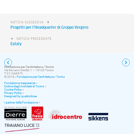
NOTIZIA SUCCESSIVA
Progetti per l'Headquarter di Gruppo Vergero
NOTIZIA PRECEDENTE
Eataly
Fondazione per l’architettura / Torino
Via Giovanni Giolitti, 1 — 10123 Torino
T 011546975
© 2018 /
Fondazione per l’architettura / Torino
Fondazione trasparente
>
Ordine degli Architetti di Torino
>
Cookie Policy
>
Privacy Policy
>
Designed by quattrolinee
I partner della Fondazione
>