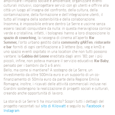
amplificare l’impatto sociale e ambientale, organizzare eventi
culturali inclusivi, coprogettare servizi con gli utenti e offrire alla
città un luogo all’insegna del confronto, della cultura, della
contaminazione, della formazione e dell’integrazione utenti, il
tutto all’insegna della sostenibilità e della collaborazione.
Insomma, è impossibile entrare dentro Le Serre e uscirne senza
essersi lasciati conquistare da nulla: in questa meravigliosa cornice
verde e cristallina, infatti, i bolognesi hanno a loro disposizione lo
spazio di coworking
, la rassegna di cinema all’aperto
Kw
Summer,
l’orto urbano gestito dalla
community gARTen
,
ristorante
e bar
forniti di ogni certificazione a 3 lettere (bio, veg e km0) e
uno spazio eventi ospitato in una location che non tutti possono
vantare: la
Gabbia del Leone
ereditata dagli anni ‘80; per i più
piccoli, infine, non poteva mancare il servizio educativo
Kw Baby
,
pensato per i bambini da 0 a 6 anni.
Bello, ma come si mantiene? A sostegno de Le Serre, un
investimento da oltre 500mila euro e un supporto di un co-
finanziamento di 50mila euro da parte della Regione Emilia
Romagna; inoltre, i ricavati delle attività commerciali incluse nei
Giardini sostengono la realizzazione di progetti sociali e culturali,
creando anche opportunità di lavoro.
La storia di Le Serre ti ha incuriosito? Scopri tutti i dettagli del
progetto raccontati sul
sito di Kilowatt
e seguilo su
Facebook
e
Instagram