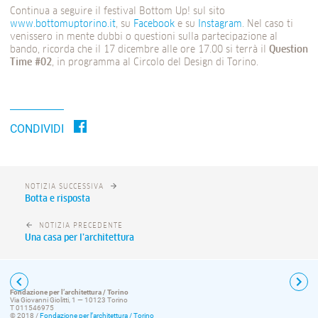
Continua a seguire il festival Bottom Up! sul sito
www.bottomuptorino.it
, su
Facebook
e su
Instagram
. Nel caso ti
venissero in mente dubbi o questioni sulla partecipazione al
bando, ricorda che il 17 dicembre alle ore 17.00 si terrà il
Question
Time #02
, in programma al Circolo del Design di Torino.
CONDIVIDI
NOTIZIA SUCCESSIVA
Botta e risposta
NOTIZIA PRECEDENTE
Una casa per l’architettura
Fondazione per l’architettura / Torino
Via Giovanni Giolitti, 1 — 10123 Torino
T 011546975
© 2018 /
Fondazione per l’architettura / Torino