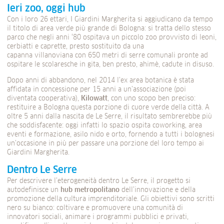
Ieri zoo, oggi hub
Con i loro 26 ettari, I Giardini Margherita si aggiudicano da tempo
il titolo di area verde più grande di Bologna: si tratta dello stesso
parco che negli anni ‘80 ospitava un piccolo zoo provvisto di leoni,
cerbiatti e caprette, presto sostituito da una
capanna villanoviana con 650 metri di serre comunali pronte ad
ospitare le scolaresche in gita, ben presto, ahimè, cadute in disuso.
Dopo anni di abbandono, nel 2014 l’ex area botanica è stata
affidata in concessione per 15 anni a un’associazione (poi
diventata cooperativa),
Kilowatt
, con uno scopo ben preciso:
restituire a Bologna questa porzione di cuore verde della città. A
oltre 5 anni dalla nascita de Le Serre, il risultato sembrerebbe più
che soddisfacente: oggi infatti lo spazio ospita coworking, area
eventi e formazione, asilo nido e orto, fornendo a tutti i bolognesi
un’occasione in più per passare una porzione del loro tempo ai
Giardini Margherita.
Dentro Le Serre
Per descrivere l’eterogeneità dentro Le Serre, il progetto si
autodefinisce un
hub metropolitano
dell’innovazione e della
promozione della cultura imprenditoriale. Gli obiettivi sono scritti
nero su bianco: coltivare e promuovere una comunità di
innovatori sociali, animare i programmi pubblici e privati,