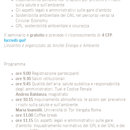
Inquinamento atmosferico: le azioni per prevenire i rischi
sulla salute e sull’ambiente
Gli aspetti legali e amministrativi sulle gare d’ambito
Sostenibilità ambientale del GNL nel percorso verso la
Circular Economy
GPL: sostenibilità ambientale e sicurezza
Il seminario è
gratuito
e prevede il riconoscimento di
4 CFP
.
Iscriviti qui!
L’incontro é organizzato da Ancitel Energia e Ambiente
Programma
ore 9.00
Registrazione partecipanti
ore 9.30
Saluti istituzionali
ore 9.45
Qualità dell’aria: salute pubblica e responsabilità
degli amministratori. Tuel e Codice Penale
Andrea Baldanza
, magistrato
ore 10.15
Inquinamento atmosferico: le azioni per prevenire
i rischi sulla salute e sull’ambiente
Maria Ioannilli
, Università di Tor Vergata Roma
ore 11.00
Coffee break
ore 11.15
Gli aspetti legali e amministrativi sulle gare
d’ambito. Inquadramento normativo del GPL e del GNL e dei