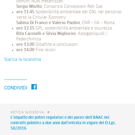
comuni NON metanizzati.
Sergio Miotto
, Consorzio Concessioni Reti Gas
ore 11.45
Sostenibilità ambientale del GNL nel percorso
verso la Circular Economy
Sabina Di Franco e Valerio Paolini
, CNR – IIA – Roma
ore 12.15
GPL: sostenibilità ambientale e sicurezza
Rita Caroselli e Silvia Migliorini
, Assogasliquidi /
Federchimica
ore 13.00
Dibattito e conclusioni
ore 14.00
Fine lavori
Scarica la locandina
CONDIVIDI
NOTIZIA SUCCESSIVA
L'impatto dei poteri regolatori e dei pareri dell'ANAC nei
contratti pubblici a due anni dall'entrata in vigore del D.Lgs.
50/2016