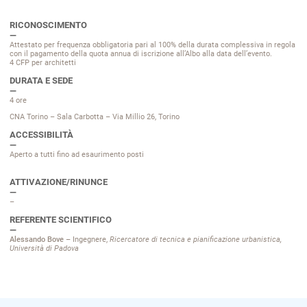
RICONOSCIMENTO
Attestato per frequenza obbligatoria pari al 100% della durata complessiva in regola
con il pagamento della quota annua di iscrizione all’Albo alla data dell’evento.
4 CFP per architetti
DURATA E SEDE
4 ore
CNA Torino – Sala Carbotta – Via Millio 26, Torino
ACCESSIBILITÀ
Aperto a tutti fino ad esaurimento posti
ATTIVAZIONE/RINUNCE
–
REFERENTE SCIENTIFICO
Alessando Bove –
Ingegnere,
Ricercatore di tecnica e pianificazione urbanistica,
Università di Padova