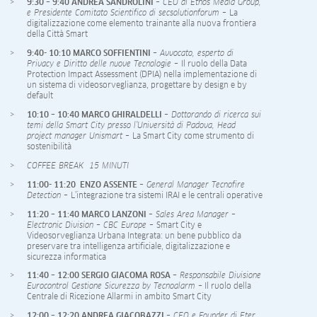
9:30 – 9:40 ANDREA SANDROLINI
– CEO di Ethos Media Group,
e Presidente Comitato Scientifico di secsolutionforum –
La
digitalizzazione come elemento trainante alla nuova frontiera
della Città Smart
9:40- 10:10 MARCO SOFFIENTINI
– Avvocato, esperto di
Privacy e Diritto delle nuove Tecnologie –
Il ruolo della Data
Protection Impact Assessment (DPIA) nella implementazione di
un sistema di videosorveglianza, progettare by design e by
default
10:10 – 10:40 MARCO GHIRALDELLI
– Dottorando di ricerca sui
temi della Smart City presso l’Università di Padova, Head
project manager Unismart –
La Smart City come strumento di
sostenibilità
COFFEE BREAK 15 MINUTI
11:00- 11:20 ENZO ASSENTE
– General Manager Tecnofire
Detection –
L’integrazione tra sistemi IRAI e le centrali operative
11:20 – 11:40 MARCO LANZONI
– Sales Area Manager –
Electronic Division – CBC Europe –
Smart City e
Videosorveglianza Urbana Integrata: un bene pubblico da
preservare tra intelligenza artificiale, digitalizzazione e
sicurezza informatica
11:40 – 12:00 SERGIO GIACOMA ROSA
– Responsabile Divisione
Eurocontrol Gestione Sicurezza by Tecnoalarm
– Il ruolo della
Centrale di Ricezione Allarmi in ambito Smart City
12:00 – 12:20 ANDREA GIACOBAZZI
– CEO e Founder di Eter