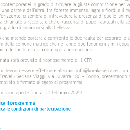
 contemporanei in grado di trovare la giusta commistione per vol
 una parte e dall’altra, tra foreste immense, laghi e fiordi e il
’orizzonte, ci sembra di intravedere la presenza di quelle ‘anime
 chiamato a raccolta e che ci racconta di popoli abituati alla 
in grado di avvicinarsi alla bellezza.
 che intende portare a confronto le due realtà per scoprire le a
ni della comune matrice che ne fanno due fenomeni simili eppur
ama dell’architettura contemporanea europea.
rnata sarà previsto il riconoscimento di 1 CFP.
oni devono essere effettuate alla mail info@korakanetravel.com
ravel / Seriana Viaggi, via Juvarra 18G – Torino, presentando o
mpilato e firmato allegato al programma.
oni sono aperte fino al 20 febbraio 2025!
ica il programma
ica le condizioni di partecipazione