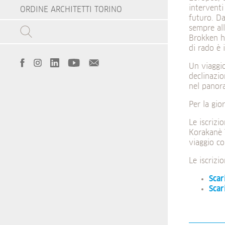
interventi
ORDINE ARCHITETTI TORINO
futuro. Da
sempre all
Brokken ha
di rado è 
Un viaggio
declinazio
nel panor
Per la gio
Le iscrizi
Korakanè T
viaggio co
Le iscrizi
Scar
Scar