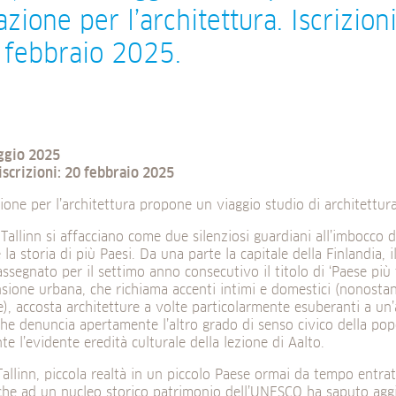
zione per l’architettura. Iscrizion
 febbraio 2025.
ggio 2025
iscrizioni: 20 febbraio 2025
one per l’architettura propone un viaggio studio di architettura 
 Tallinn si affacciano come due silenziosi guardiani all’imbocco d
 la storia di più Paesi. Da una parte la capitale della Finlandia, 
ssegnato per il settimo anno consecutivo il titolo di ‘Paese più
ione urbana, che richiama accenti intimi e domestici (nonostan
), accosta architetture a volte particolarmente esuberanti a un’
he denuncia apertamente l’altro grado di senso civico della popo
e l’evidente eredità culturale della lezione di Aalto.
 Tallinn, piccola realtà in un piccolo Paese ormai da tempo entra
che ad un nucleo storico patrimonio dell’UNESCO ha saputo agg