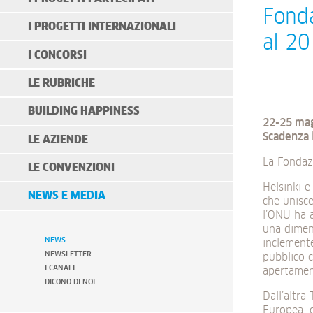
Fonda
I PROGETTI INTERNAZIONALI
al 20
I CONCORSI
LE RUBRICHE
BUILDING HAPPINESS
22-25 ma
Scadenza 
LE AZIENDE
La Fondazi
LE CONVENZIONI
Helsinki e
NEWS E MEDIA
che unisce
l’ONU ha a
una dimens
NEWS
inclemente
NEWSLETTER
pubblico c
I CANALI
apertament
DICONO DI NOI
Dall’altra
Europea, 