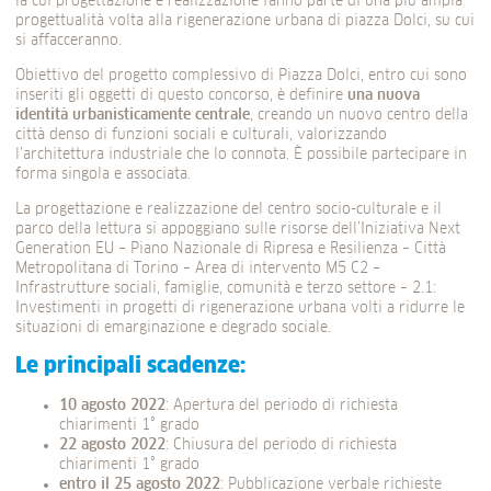
la cui progettazione e realizzazione fanno parte di una più ampia
progettualità volta alla rigenerazione urbana di piazza Dolci, su cui
si affacceranno.
Obiettivo del progetto complessivo di Piazza Dolci, entro cui sono
inseriti gli oggetti di questo concorso, è definire
una nuova
identità urbanisticamente centrale
, creando un nuovo centro della
città denso di funzioni sociali e culturali, valorizzando
l’architettura industriale che lo connota. È possibile partecipare in
forma singola e associata.
La progettazione e realizzazione del centro socio-culturale e il
parco della lettura si appoggiano sulle risorse dell’Iniziativa Next
Generation EU – Piano Nazionale di Ripresa e Resilienza – Città
Metropolitana di Torino – Area di intervento M5 C2 –
Infrastrutture sociali, famiglie, comunità e terzo settore – 2.1:
Investimenti in progetti di rigenerazione urbana volti a ridurre le
situazioni di emarginazione e degrado sociale.
Le principali scadenze:
10 agosto 2022
: Apertura del periodo di richiesta
chiarimenti 1° grado
22 agosto 2022
: Chiusura del periodo di richiesta
chiarimenti 1° grado
entro il 25 agosto 2022
: Pubblicazione verbale richieste