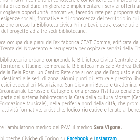
le ha infatti il compito di conoscere e comunicare con il proprio 
lità di consolidare, migliorare e implementare i servizi offerti ai 
 cogliere opportunità innovative, facendo rete per proporre st
e esigenze sociali, formative e di conoscenza del territorio in cui
zione presso la Biblioteca civica Primo Levi, potrà essere utile
 del progetto ad altre sedi bibliotecarie.
eca occupa due piani dell’ex fabbrica CEAT Gomme, edificata da 
 Trenta del Novecento e recuperata per ospitare servizi della Ci
 bibliotecario urbano comprende la Biblioteca Civica Centrale e s
o territorio cittadino, compresa la Biblioteca musicale Andrea Del
ella Bela Rosin, un Centro Rete che si occupa dell’acquisto e de
destinati alle sedi di zona, alcuni punti di lettura e prestito libr
residi ospedalieri Mauriziano, San Giovanni Bosco e Gradenigo, 
Circondariale Lorusso e Cutugno e una presso l’Istituto penale p
 parte del sistema bibliotecario la Casa della cultura Mozart (Ce
Formazione Musicale), nella periferia nord della città, che promu
 attività formative, artistiche, ludico-ricreative e legate al bene
re l’ambulatorio medico del PAV, il medico
Sara Vigone.
iblioteche Civiche di Torino su
Facebook
e
Instagram
.