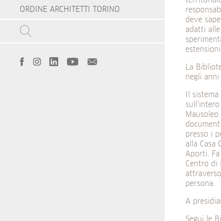
territoria
ORDINE ARCHITETTI TORINO
responsabi
deve saper
adatti all
sperimenta
estensioni
La Bibliot
negli anni
Il sistema
sull’inter
Mausoleo d
documenti 
presso i p
alla Casa 
Aporti. Fa
Centro di 
attraverso
persona.
A presidia
Segui le B