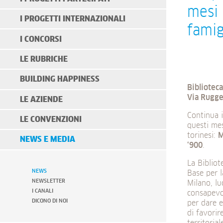
mesi 
I PROGETTI INTERNAZIONALI
famig
I CONCORSI
LE RUBRICHE
BUILDING HAPPINESS
Biblioteca
Via Rugge
LE AZIENDE
Continua i
LE CONVENZIONI
questi mes
torinesi:
NEWS E MEDIA
‘900
.
La Bibliot
NEWS
Base per l
NEWSLETTER
Milano, lu
I CANALI
consapevo
DICONO DI NOI
per dare e
di favorir