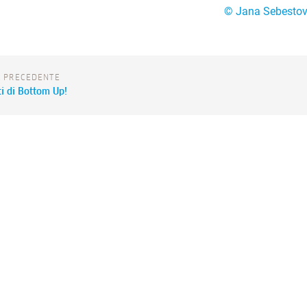
© Jana Sebesto
A PRECEDENTE
tti di Bottom Up!
 l’architettura / Torino
Fondazione trasparente
>
I partner della Fo
iolitti, 1 — 10123 Torino
Ordine degli Architetti di Torino
>
Cookie Policy
>
zione per l’architettura / Torino
Privacy Policy
>
Designed by quattrolinee