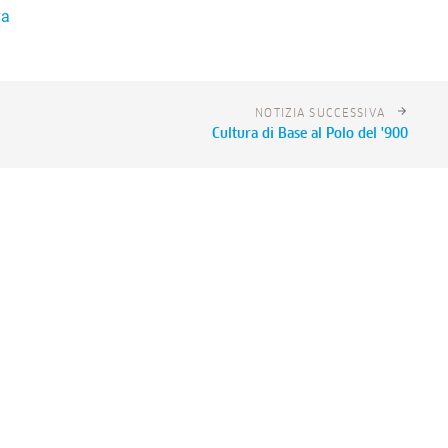
va
NOTIZIA SUCCESSIVA
Cultura di Base al Polo del '900
ndazione
>