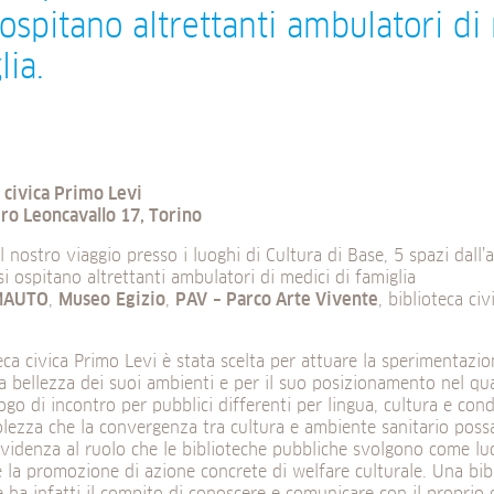
ospitano altrettanti ambulatori di
lia.
 civica Primo Levi
ro Leoncavallo 17, Torino
l nostro viaggio presso i luoghi di Cultura di Base, 5 spazi dall’
i ospitano altrettanti ambulatori di medici di famiglia
MAUTO
,
Museo
Egizio
,
PAV
– Parco Arte Vivente
, biblioteca ci
eca civica Primo Levi è stata scelta per attuare la sperimentazio
a bellezza dei suoi ambienti e per il suo posizionamento nel qua
ogo di incontro per pubblici differenti per lingua, cultura e cond
lezza che la convergenza tra cultura e ambiente sanitario poss
videnza al ruolo che le biblioteche pubbliche svolgono come luo
e la promozione di azione concrete di welfare culturale. Una bib