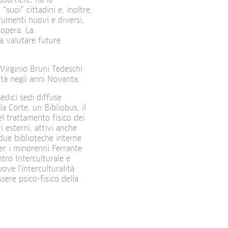
quartiere, ha la
“suoi” cittadini e, inoltre,
rumenti nuovi e diversi,
 opera. La
 a valutare future
Virginio Bruni Tedeschi
ttà negli anni Novanta.
edici sedi diffuse
la Corte, un Bibliobus, il
l trattamento fisico dei
i esterni, attivi anche
due biblioteche interne
er i minorenni Ferrante
ntro Interculturale e
ove l’interculturalità
ssere psico-fisico della