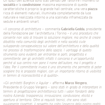
Gli spazi dell’azienda sono stati pensati per favorire i momenti di
socialità
e la
condivisione
: massima espressione di queste
caratteristiche è proprio la grande hall centrale, una vera
piazza
ricca di elementi naturali, illuminata completamente da luce
naturale e realizzata intorno a una scalinata inframezzata da
sedute e ambienti smart.
«Il concorso di architettura –
commenta
Gabriella
Gedda
, presidente
della Fondazione per l’architettura / Torino –
è una procedura che
consente non solo di trovare la soluzione migliore, ma anche di creare
dibattito nella comunità degli architetti e nella società civile
sviluppando consapevolezza sul valore dell’architettura e della qualità
nei processi di trasformazione dello spazio. I vantaggi di questo
strumento sono evidenti per entrambe le parti, progettista e
committente: per gli architetti infatti il concorso è un’opportunità
perché al suo centro non pone il nome dell’autore, ma il progetto e
l’idea. Per il committente invece è uno strumento che permette di poter
scegliere tra le proposte migliori, con un importante ritorno di visibilità
in termini di riconoscibilità e di qualità».
«
Gli architetti Barghini e Aguilar –
afferma
Marco Vergero
,
Presidente di Gruppo Vergero –
sono stati in grado di interpretare in
termini di progettazione architettonica
tutti i valori fondanti della
nostra Azienda: trasparenza, innovazione, condivisione, eticità e
apertura al territorio
. Oltre ai requisiti tecnici, che sono stati
ovviamente rispettati, il progetto ha colto l’essenza della nostra realtà