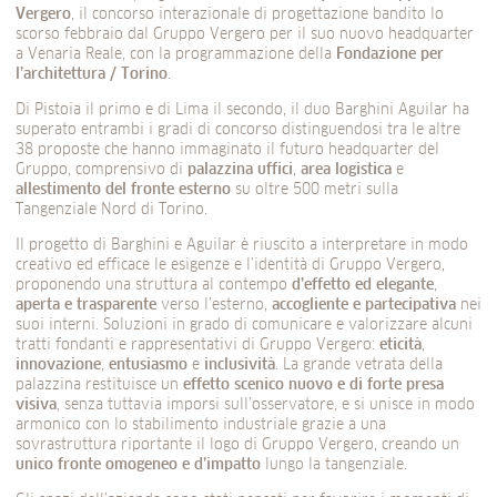
Vergero
, il concorso interazionale di progettazione bandito lo
scorso febbraio dal Gruppo Vergero per il suo nuovo headquarter
a Venaria Reale, con la programmazione della
Fondazione per
l’architettura / Torino
.
Di Pistoia il primo e di Lima il secondo, il duo Barghini Aguilar ha
superato entrambi i gradi di concorso distinguendosi tra le altre
38 proposte che hanno immaginato il futuro headquarter del
Gruppo, comprensivo di
palazzina uffici
,
area logistica
e
allestimento del fronte esterno
su oltre 500 metri sulla
Tangenziale Nord di Torino.
Il progetto di Barghini e Aguilar è riuscito a interpretare in modo
creativo ed efficace le esigenze e l’identità di Gruppo Vergero,
proponendo una struttura al contempo
d’effetto ed elegante
,
aperta e trasparente
verso l’esterno,
accogliente e partecipativa
nei
suoi interni. Soluzioni in grado di comunicare e valorizzare alcuni
tratti fondanti e rappresentativi di Gruppo Vergero:
eticità
,
innovazione
,
entusiasmo
e
inclusività
. La grande vetrata della
palazzina restituisce un
effetto scenico nuovo e di forte presa
visiva
, senza tuttavia imporsi sull’osservatore, e si unisce in modo
armonico con lo stabilimento industriale grazie a una
sovrastruttura riportante il logo di Gruppo Vergero, creando un
unico fronte omogeneo e d’impatto
lungo la tangenziale.