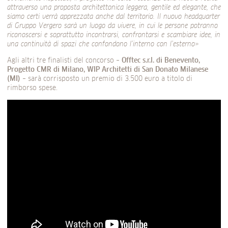
attraverso una proposta architettonica leggera, gentile ed elegante, che
siamo certi verrà apprezzata anche dal territorio. Il nuovo headquarter
di Gruppo Vergero sarà un luogo da vivere, in cui le persone potranno
riconoscersi e soprattutto incontrarsi, confrontarsi e scambiare idee, in
una continuità di spazi che confondono l’interno con l’esterno»
Agli altri tre finalisti del concorso –
Offtec s.r.l. di Benevento,
Progetto CMR di Milano, WIP Architetti di San Donato Milanese
(MI)
– sarà corrisposto un premio di 3.500 euro a titolo di
rimborso spese.