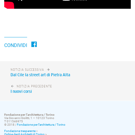
CONDIVIDI
NOTIZIA SUCCESSIVA
Dal Cile la street art di Pietra Alta
NOTIZIA PRECEDENTE
I nuovi corsi
Fondazione per l’architettura / Torino
Via Giovanni Giolitti, 1 — 10123 Torino
T 011546975
© 2018 /
Fondazione per l’architettura / Torino
Fondazione trasparente
>
Ordine degli Architetti di Torino
>