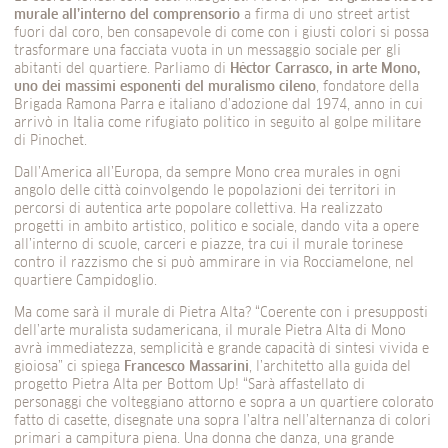
murale all’interno del comprensorio
a firma di uno street artist
fuori dal coro, ben consapevole di come con i giusti colori si possa
trasformare una facciata vuota in un messaggio sociale per gli
abitanti del quartiere. Parliamo di
Héctor Carrasco, in arte Mono,
uno dei massimi esponenti del muralismo cileno
, fondatore della
Brigada Ramona Parra e italiano d’adozione dal 1974, anno in cui
arrivò in Italia come rifugiato politico in seguito al golpe militare
di Pinochet.
Dall’America all’Europa, da sempre Mono crea murales in ogni
angolo delle città coinvolgendo le popolazioni dei territori in
percorsi di autentica arte popolare collettiva. Ha realizzato
progetti in ambito artistico, politico e sociale, dando vita a opere
all’interno di scuole, carceri e piazze, tra cui il murale torinese
contro il razzismo che si può ammirare in via Rocciamelone, nel
quartiere Campidoglio.
Ma come sarà il murale di Pietra Alta? “Coerente con i presupposti
dell’arte muralista sudamericana, il murale Pietra Alta di Mono
avrà immediatezza, semplicità e grande capacità di sintesi vivida e
gioiosa” ci spiega
Francesco
Massarini
, l’architetto alla guida del
progetto Pietra Alta per Bottom Up! “Sarà affastellato di
personaggi che volteggiano attorno e sopra a un quartiere colorato
fatto di casette, disegnate una sopra l’altra nell’alternanza di colori
primari a campitura piena. Una donna che danza, una grande