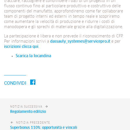
tracciare, raccogliere e condividere i dati di un progetto in un
flusso continuo fino al particolare produttivo e costruttivo delle
componenti del manufatto, approfondiremo come far collaborare
team di progetto interni ed esterni in tempo reale e scopriremo
come aumentare la velocità di produzione e ridurre i costi di
manodopera e gli sprechi di materiale grazie alla digitalizzazione.
La partecipazione è libera e non prevede il riconoscimento di CFP.
Per informazioni scrivi a
dassauly_systemes@servicepro.it
e per
iscrizioni clicca qui
.
Scarica la locandina
CONDIVIDI
NOTIZIA SUCCESSIVA
Regolamento edilizio
NOTIZIA PRECEDENTE
Superbonus 110%: opportunità e vincoli