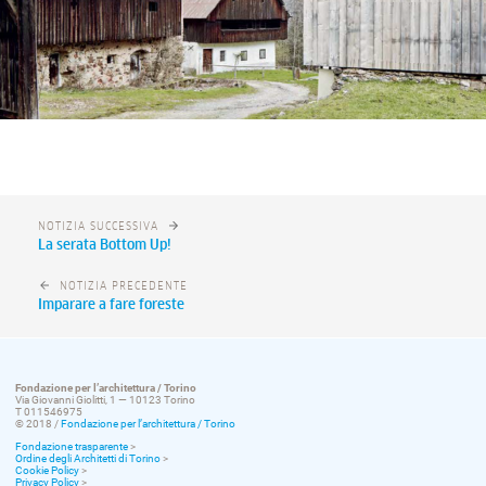
NOTIZIA SUCCESSIVA
La serata Bottom Up!
NOTIZIA PRECEDENTE
Imparare a fare foreste
Fondazione per l’architettura / Torino
Via Giovanni Giolitti, 1 — 10123 Torino
T 011546975
© 2018 /
Fondazione per l’architettura / Torino
Fondazione trasparente
>
Ordine degli Architetti di Torino
>
Cookie Policy
>
Privacy Policy
>