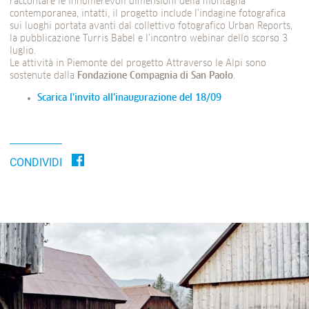
raccontare le innumerevoli dimensioni della montagna
contemporanea, intatti, il progetto include l’indagine fotografica
sui luoghi portata avanti dal collettivo fotografico Urban Reports,
la pubblicazione Turris Babel e l’incontro webinar dello scorso 3
luglio.
Le attività in Piemonte del progetto Attraverso le Alpi sono
sostenute dalla
Fondazione Compagnia di San Paolo
.
Scarica l’invito all’inaugurazione del 18/09
CONDIVIDI