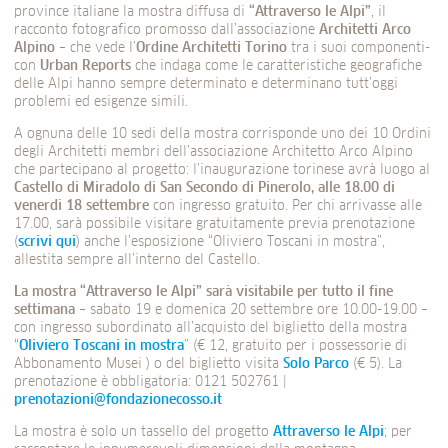
province italiane la mostra diffusa di
“Attraverso le Alpi”
, il
racconto fotografico promosso dall’associazione
Architetti Arco
Alpino
– che vede l’
Ordine Architetti Torino
tra i suoi componenti-
con
Urban
Reports
che indaga come le caratteristiche geografiche
delle Alpi hanno sempre determinato e determinano tutt’oggi
problemi ed esigenze simili.
A ognuna delle 10 sedi della mostra corrisponde uno dei 10 Ordini
degli Architetti membri dell’associazione Architetto Arco Alpino
che partecipano al progetto: l’inaugurazione torinese avrà luogo al
Castello di Miradolo di San Secondo di Pinerolo, alle 18.00 di
venerdì 18 settembre
con ingresso gratuito. Per chi arrivasse alle
17.00, sarà possibile visitare gratuitamente previa prenotazione
(
scrivi qui
) anche l’esposizione “Oliviero Toscani in mostra”,
allestita sempre all’interno del Castello.
La mostra “Attraverso le Alpi” sarà visitabile per tutto il fine
settimana
– sabato 19 e domenica 20 settembre ore 10.00-19.00 –
con ingresso subordinato all’acquisto del biglietto della mostra
“
Oliviero Toscani in mostra
” (€ 12, gratuito per i possessorie di
Abbonamento Musei ) o del biglietto visita
Solo Parco
(€ 5). La
prenotazione è obbligatoria: 0121 502761 |
prenotazioni@fondazionecosso.it
La mostra è solo un tassello del progetto
Attraverso le Alpi
; per