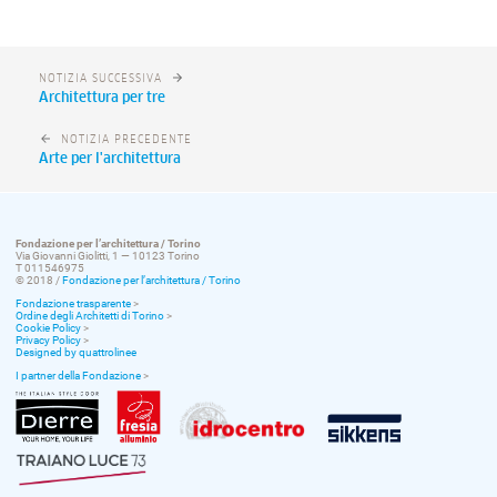
NOTIZIA SUCCESSIVA
Architettura per tre
NOTIZIA PRECEDENTE
Arte per l'architettura
Fondazione per l’architettura / Torino
Via Giovanni Giolitti, 1 — 10123 Torino
T 011546975
© 2018 /
Fondazione per l’architettura / Torino
Fondazione trasparente
>
Ordine degli Architetti di Torino
>
Cookie Policy
>
Privacy Policy
>
Designed by quattrolinee
I partner della Fondazione
>