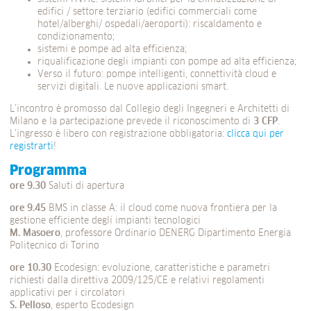
edifici / settore terziario (edifici commerciali come
hotel/alberghi/ ospedali/aeroporti): riscaldamento e
condizionamento;
sistemi e pompe ad alta efficienza;
riqualificazione degli impianti con pompe ad alta efficienza;
Verso il futuro: pompe intelligenti, connettività cloud e
servizi digitali. Le nuove applicazioni smart.
L’incontro è promosso dal Collegio degli Ingegneri e Architetti di
Milano e la partecipazione prevede il riconoscimento di
3 CFP
.
L’ingresso è libero con registrazione obbligatoria:
clicca qui per
registrarti
!
Programma
ore 9.30
Saluti di apertura
ore 9.45
BMS in classe A: il cloud come nuova frontiera per la
gestione efficiente degli impianti tecnologici
M. Masoero
, professore Ordinario DENERG Dipartimento Energia
Politecnico di Torino
ore 10.30
Ecodesign: evoluzione, caratteristiche e parametri
richiesti dalla direttiva 2009/125/CE e relativi regolamenti
applicativi per i circolatori
S. Pelloso
, esperto Ecodesign