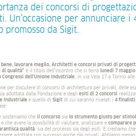
ortanza dei concorsi di progettazi
ti. Un’occasione per annunciare i 4
 promosso da Sigit.
bene, lavorare meglio. Architetti e concorsi privati di proget
 di qualità”
è il titolo dell’incontro che si terrà
lunedì 7 maggio
 Congressi dell’Unione Industriale
, in via Vela 17 a Torino all
ne per discutere di concorsi di architettura per privati, delle es
ia adottata dalla Fondazione e degli
esiti di 2 concorsi
realizza
e Industriale
e quello di
Sigit
di cui saranno rivelati i
4 finalisti
ase.
e sosteniamo che
il concorso
sia
lo strumento giusto per stimola
e che avere la possibilità di valutare, analizzare e
comparare p
rantisca qualità
, sia del processo sia degli esiti. E crediamo c
essere adottata con successo anche dai privati. Abbiamo mess