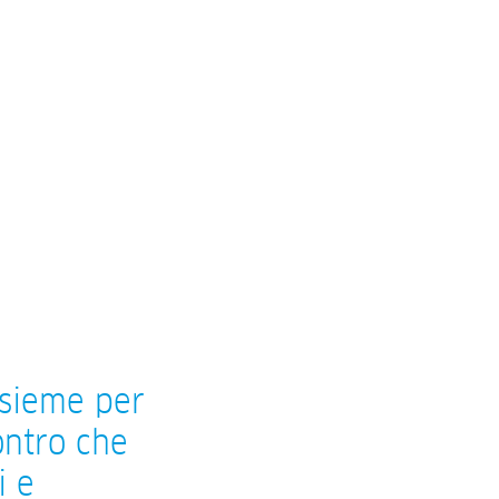
nsieme per
ontro che
i e