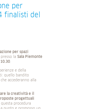
one per
 finalisti del
tazione per spazi
presso la
Sala Piemonte
e
10.30
.
perienze e della
ti: quello bandito
che accederanno alla
re la creatività e il
roposte progettuali
he questa procedura
o a punto e promosso un