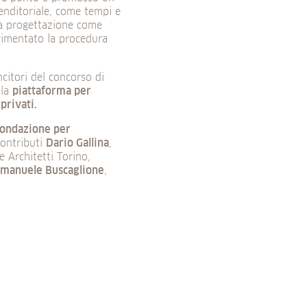
enditoriale, come tempi e
e la progettazione come
rimentato la procedura
ncitori del concorso di
 la
piattaforma per
privati.
 Fondazione per
contributi
Dario Gallina
,
e Architetti Torino,
manuele Buscaglione
,