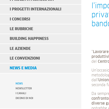
l’imp
I PROGETTI INTERNAZIONALI
priva
I CONCORSI
bando
LE RUBRICHE
BUILDING HAPPINESS
LE AZIENDE
“
Lavorare 
produttivi
LE CONVENZIONI
del
Centro
NEWS E MEDIA
Un’occasio
metodolog
dall’
Union
NEWS
seconda f
NEWSLETTER
Da sempr
I CANALI
confronto
DICONO DI NOI
diverse ga
potrebbe 