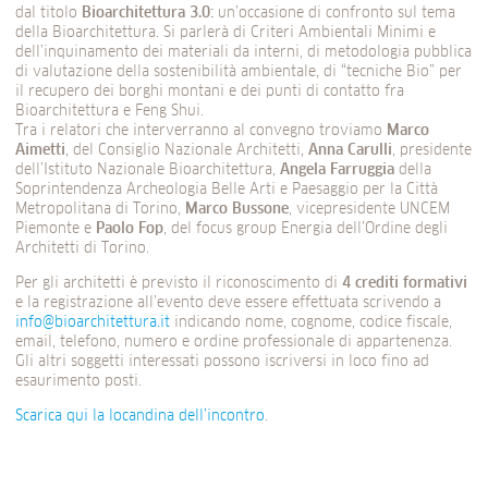
dal titolo
Bioarchitettura 3.0:
un’occasione di confronto sul tema
della Bioarchitettura. Si parlerà di Criteri Ambientali Minimi e
dell’inquinamento dei materiali da interni, di metodologia pubblica
di valutazione della sostenibilità ambientale, di “tecniche Bio” per
il recupero dei borghi montani e dei punti di contatto fra
Bioarchitettura e Feng Shui.
Tra i relatori che interverranno al convegno troviamo
Marco
Aimetti
, del Consiglio Nazionale Architetti,
Anna Carulli
, presidente
dell’Istituto Nazionale Bioarchitettura,
Angela Farruggia
della
Soprintendenza Archeologia Belle Arti e Paesaggio per la Città
Metropolitana di Torino,
Marco Bussone
, vicepresidente UNCEM
Piemonte e
Paolo Fop
, del focus group Energia dell’Ordine degli
Architetti di Torino.
Per gli architetti è previsto il riconoscimento di
4 crediti formativi
e la registrazione all’evento deve essere effettuata scrivendo a
info@bioarchitettura.it
indicando nome, cognome, codice fiscale,
email, telefono, numero e ordine professionale di appartenenza.
Gli altri soggetti interessati possono iscriversi in loco fino ad
esaurimento posti.
Scarica qui la locandina dell’incontro
.