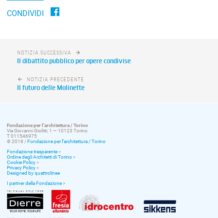
CONDIVIDI
NOTIZIA SUCCESSIVA
Il dibattito pubblico per opere condivise
NOTIZIA PRECEDENTE
Il futuro delle Molinette
Fondazione per l’architettura / Torino
Via Giovanni Giolitti, 1 — 10123 Torino
T 011546975
© 2018 /
Fondazione per l’architettura / Torino
Fondazione trasparente
>
Ordine degli Architetti di Torino
>
Cookie Policy
>
Privacy Policy
>
Designed by quattrolinee
I partner della Fondazione
>