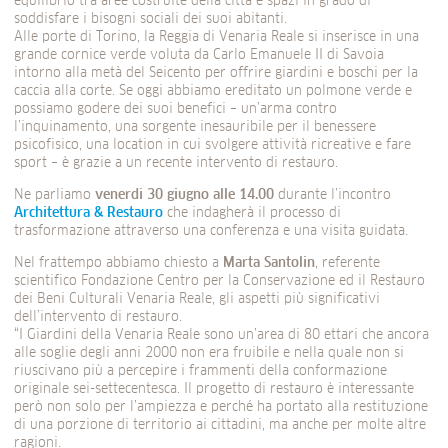
equilibrio tra aree costruite della città e spazi in grado di
soddisfare i bisogni sociali dei suoi abitanti.
Alle porte di Torino, la Reggia di Venaria Reale si inserisce in una
grande cornice verde voluta da Carlo Emanuele II di Savoia
intorno alla metà del Seicento per offrire giardini e boschi per la
caccia alla corte. Se oggi abbiamo ereditato un polmone verde e
possiamo godere dei suoi benefici – un’arma contro
l’inquinamento, una sorgente inesauribile per il benessere
psicofisico, una location in cui svolgere attività ricreative e fare
sport – è grazie a un recente intervento di restauro.
Ne parliamo
venerdì 30 giugno
alle 14.00
durante l’incontro
Architettura & Restauro
che indagherà il processo di
trasformazione attraverso una conferenza e una visita guidata.
Nel frattempo abbiamo chiesto a
Marta Santolin
, referente
scientifico Fondazione Centro per la Conservazione ed il Restauro
dei Beni Culturali Venaria Reale, gli aspetti più significativi
dell’intervento di restauro.
“I Giardini della Venaria Reale sono un’area di 80 ettari che ancora
alle soglie degli anni 2000 non era fruibile e nella quale non si
riuscivano più a percepire i frammenti della conformazione
originale sei-settecentesca. Il progetto di restauro è interessante
però non solo per l’ampiezza e perché ha portato alla restituzione
di una porzione di territorio ai cittadini, ma anche per molte altre
ragioni.