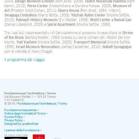
2004,
Design Museum a Holon
(Ron Arad, 2009),
Teatro Nazionale Habima
(Ram
Karmi, 2010),
Peres Center
(Massimiliano e Doriana Fuksas, 2009),
Museum of
Art
(Preston Scott Cohen, 2011),
Opera House
(Ron Arad, 1994, interni),
Sinagoga Cimbalista
(Mario Botta, 1998),
Yitzhak Rabin Center
(Moshe Safdie,
2010),
Palmach History Museum
(Zvi Hecker, 1998),
Wohl Center a Ramat Gan
(Daniel Libeskind, 2005) e
Spiral Apartment
(Moshe Safdie, 1986).
Tra i casi più rappresentativi di Gerusalemme si possono invece citare lo
Shrine
of
the
Book
(Bartos/Kiesler, 1965) presso cui sono conservati i Rotoli del Mar
Morto,
Yad
Vashem
(Moshe Safdie, 2005),
Transport
Memorial
(Moshe Safdie,
1995),
Israel
Museum
Renovation
(James Carpenter, 2010),
Habell
Synagogue
con le vetrate di Marc Chagall.
Il programma del viaggio
Fondazione per l’architettura / Torino
Via Giovanni Giolitti, 1 — 10123 Torino
T 011546975
© 2018 /
Fondazione per l’architettura / Torino
Fondazione trasparente
>
Ordine degli Architetti di Torino
>
Cookie Policy
>
Privacy Policy
>
Designed by quattrolinee
I partner della Fondazione
>