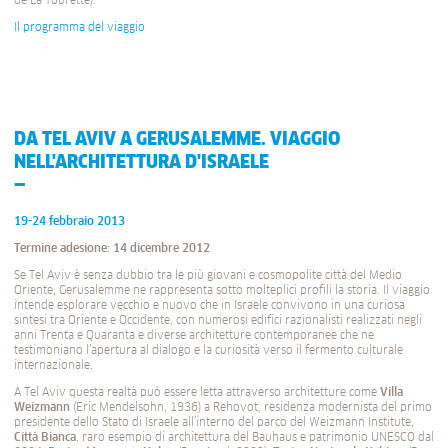
de La Tourette).
Il programma del viaggio
DA TEL AVIV A GERUSALEMME. VIAGGIO
NELL'ARCHITETTURA D'ISRAELE
19-24 febbraio 2013
Termine adesione: 14 dicembre 2012
Se Tel Aviv è senza dubbio tra le più giovani e cosmopolite città del Medio
Oriente, Gerusalemme ne rappresenta sotto molteplici profili la storia. Il viaggio
intende esplorare vecchio e nuovo che in Israele convivono in una curiosa
sintesi tra Oriente e Occidente, con numerosi edifici razionalisti realizzati negli
anni Trenta e Quaranta e diverse architetture contemporanee che ne
testimoniano l’apertura al dialogo e la curiosità verso il fermento culturale
internazionale.
A Tel Aviv questa realtà può essere letta attraverso architetture come
Villa
Weizmann
(Eric Mendelsohn, 1936) a Rehovot, residenza modernista del primo
presidente dello Stato di Israele all’interno del parco del Weizmann Institute,
Città Bianca
, raro esempio di architettura del Bauhaus e patrimonio UNESCO dal