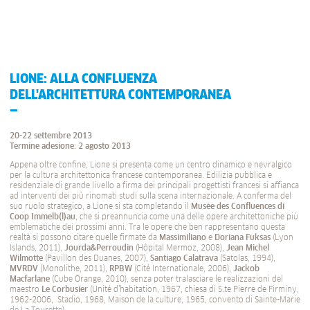
LIONE: ALLA CONFLUENZA
DELL'ARCHITETTURA CONTEMPORANEA
20-22 settembre 2013
Termine adesione: 2 agosto 2013
Appena oltre confine, Lione si presenta come un centro dinamico e nevralgico
per la cultura architettonica francese contemporanea. Edilizia pubblica e
residenziale di grande livello a firma dei principali progettisti francesi si affianca
ad interventi dei più rinomati studi sulla scena internazionale. A conferma del
suo ruolo strategico, a Lione si sta completando il
Musèe des Confluences di
Coop Immelb(l)au
, che si preannuncia come una delle opere architettoniche più
emblematiche dei prossimi anni. Tra le opere che ben rappresentano questa
realtà si possono citare quelle firmate da
Massimiliano
e
Doriana
Fuksas
(Lyon
Islands, 2011),
Jourda&Perroudin
(Hôpital Mermoz, 2008),
Jean Michel
Wilmotte
(Pavillon des Duanes, 2007),
Santiago
Calatrava
(Satolas, 1994),
MVRDV
(Monolithe, 2011),
RPBW
(Cité Internationale, 2006),
Jackob
Macfarlane
(Cube Orange, 2010), senza poter tralasciare le realizzazioni del
maestro
Le
Corbusier
(Unité d’habitation, 1967, chiesa di S.te Pierre de Firminy,
1962-2006, Stadio, 1968, Maison de la culture, 1965, convento di Sainte-Marie