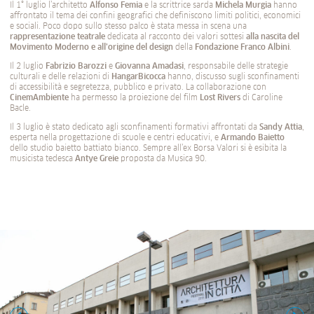
Il 1° luglio l’architetto
Alfonso Femia
e la scrittrice sarda
Michela Murgia
hanno
affrontato il tema dei confini geografici che definiscono limiti politici, economici
e sociali. Poco dopo sullo stesso palco è stata messa in scena una
rappresentazione teatrale
dedicata al racconto dei valori sottesi
alla nascita del
Movimento Moderno e all’origine del design
della
Fondazione Franco Albini
.
Il 2 luglio
Fabrizio Barozzi
e
Giovanna Amadasi
, responsabile delle strategie
culturali e delle relazioni di
HangarBicocca
hanno, discusso sugli sconfinamenti
di accessibilità e segretezza, pubblico e privato. La collaborazione con
CinemAmbiente
ha permesso la proiezione del film
Lost Rivers
di Caroline
Bacle.
Il 3 luglio è stato dedicato agli sconfinamenti formativi affrontati da
Sandy Attia
,
esperta nella progettazione di scuole e centri educativi, e
Armando Baietto
dello studio baietto battiato bianco. Sempre all’ex Borsa Valori si è esibita la
musicista tedesca
Antye Greie
proposta da Musica 90.