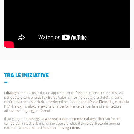
TRA LE INIZIATIVE
I
dialoghi
hanno costituito un appuntamento fisso nel calendario del festival:
per quattro sere presso l’ex Borsa Valori di Torino quattro architetti si sono
confrontati con esperti di altre discipline, moderati da
Paola Pierotti
, giornalista
PPAN; a ogni dialogo è seguita una performance per parlare di architettura
attraverso linguaggi differenti.
Il 30 giugno il paesaggista
Andreas Kipar
e
Simona Galateo
, ricercatrice nel
campo degli studi urbani, hanno approfondito il tema degli sconfinamenti
naturali; la stessa sera si è esibito il
Living Circus
.