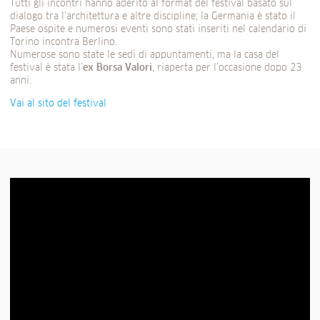
Tutti gli incontri hanno aderito al format del festival basato sul
dialogo tra l’architettura e altre discipline; la Germania è stato il
Paese ospite e numerosi eventi sono stati inseriti nel calendario di
Torino incontra Berlino.
Numerose sono state le sedi di appuntamenti, ma la casa del
festival è stata l’
ex Borsa Valori
, riaperta per l’occasione dopo 23
anni.
Vai al sito del festival