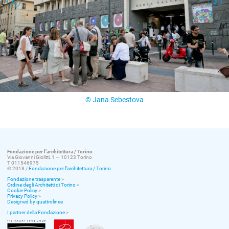
© Jana Sebestova
Fondazione per l’architettura / Torino
Via Giovanni Giolitti, 1 — 10123 Torino
T 011546975
© 2018 /
Fondazione per l’architettura / Torino
Fondazione trasparente
>
Ordine degli Architetti di Torino
>
Cookie Policy
>
Privacy Policy
>
Designed by quattrolinee
I partner della Fondazione
>