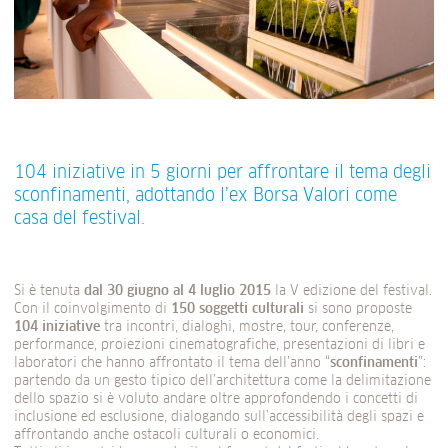
104 iniziative in 5 giorni per affrontare il tema degli
sconfinamenti, adottando l’ex Borsa Valori come
casa del festival.
Si è tenuta
dal 30 giugno al 4 luglio 2015
la V edizione del festival.
Con il coinvolgimento di
150 soggetti culturali
si sono proposte
104 iniziative
tra incontri, dialoghi, mostre, tour, conferenze,
performance, proiezioni cinematografiche, presentazioni di libri e
laboratori che hanno affrontato il tema dell’anno “
sconfinamenti
”:
partendo da un gesto tipico dell’architettura come la delimitazione
dello spazio si è voluto andare oltre approfondendo i concetti di
inclusione ed esclusione, dialogando sull’accessibilità degli spazi e
affrontando anche ostacoli culturali o economici.