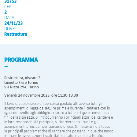
31753
CFP
2
DATA
24/11/23
DOVE
Restructura
PROGRAMMA
Restructura, Alveare 3
Lingotto Fiere Torino
via Nizza 294, Torino
Venerdì 24 novembre 2023, ore 11.30-13.30
Il tavolo vuole essere un percorso guidato attraverso tutti gli
adempimenti di legge da seguire prima e durante il cantiere con lo
sguardo rivolto agli obblighi in carico a tutte le figure coinvolte ai
fini della sicurezza. Si introdurranno i principali attori del cantiere e
le loro responsabilità precipue; si ricorderanno i ruoli e gli
adempimenti principali per ciascuno di essi. Si metteranno a fuoco
le principali problematiche di cantiere che possano in qualche modo
inficiare le agevolazioni fiscali: dal mancato invio della Notifica