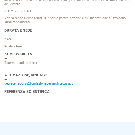
architetti in regola con il pagamento della quota annua di iscrizione all’Albo alla data
dell’evento.
CFP 2
per architetti
Non saranno riconosciuti CFP per la partecipazione a più incontri che si svolgono
simultaneamente.
DURATA E SEDE
2 ore
Restructura
ACCESSIBILITÀ
Riservato agli architetti
ATTIVAZIONE/RINUNCE
segreteriacorsi@fondazioneperlarchitettura.it
REFERENZA SCIENTIFICA
–