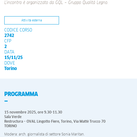
L’incontro è organizzato da GQL – Gruppo Qualità Legno.
Attività esterna
CODICE CORSO
2742
CFP
2
DATA
15/11/25
DOVE
Torino
PROGRAMMA
15 novembre 2025, ore 9.30-11.30
Sala Verde
Restructura –
OVAL Lingotto Fiere, Torino, Via Mattè Trucco 70
TORINO
Modera: arch. giornalista di settore Sonia Maritan.