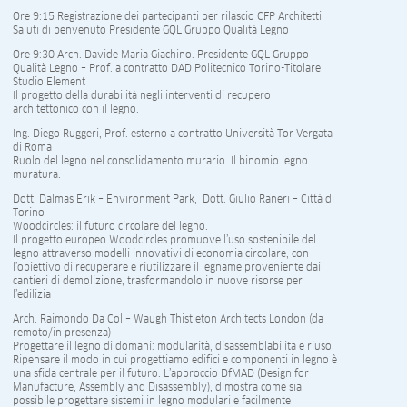
Ore 9:15 Registrazione dei partecipanti per rilascio CFP Architetti
Saluti di benvenuto Presidente GQL Gruppo Qualità Legno
Ore 9:30 Arch. Davide Maria Giachino. Presidente GQL Gruppo
Qualità Legno – Prof. a contratto DAD Politecnico Torino-Titolare
Studio Element
Il progetto della durabilità negli interventi di recupero
architettonico con il legno.
Ing. Diego Ruggeri, Prof. esterno a contratto Università Tor Vergata
di Roma
Ruolo del legno nel consolidamento murario. Il binomio legno
muratura.
Dott. Dalmas Erik – Environment Park, Dott. Giulio Raneri – Città di
Torino
Woodcircles: il futuro circolare del legno.
Il progetto europeo Woodcircles promuove l’uso sostenibile del
legno attraverso modelli innovativi di economia circolare, con
l’obiettivo di recuperare e riutilizzare il legname proveniente dai
cantieri di demolizione, trasformandolo in nuove risorse per
l’edilizia
Arch. Raimondo Da Col – Waugh Thistleton Architects London (da
remoto/in presenza)
Progettare il legno di domani: modularità, disassemblabilità e riuso
Ripensare il modo in cui progettiamo edifici e componenti in legno è
una sfida centrale per il futuro. L’approccio DfMAD (Design for
Manufacture, Assembly and Disassembly), dimostra come sia
possibile progettare sistemi in legno modulari e facilmente