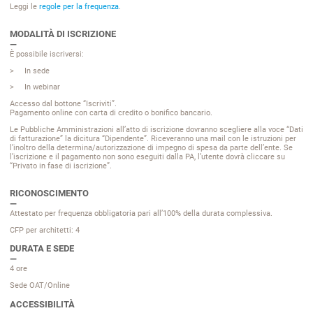
Leggi le
regole per la frequenza
.
MODALITÀ DI ISCRIZIONE
È possibile iscriversi:
In sede
In webinar
Accesso dal bottone “Iscriviti”.
Pagamento online con carta di credito o bonifico bancario.
Le Pubbliche Amministrazioni all’atto di iscrizione dovranno scegliere alla voce “Dati
di fatturazione” la dicitura “Dipendente”. Riceveranno una mail con le istruzioni per
l’inoltro della determina/autorizzazione di impegno di spesa da parte dell’ente. Se
l’iscrizione e il pagamento non sono eseguiti dalla PA, l’utente dovrà cliccare su
“Privato in fase di iscrizione”.
RICONOSCIMENTO
Attestato per frequenza obbligatoria pari all’100% della durata complessiva.
CFP per architetti: 4
DURATA E SEDE
4 ore
Sede OAT/Online
ACCESSIBILITÀ