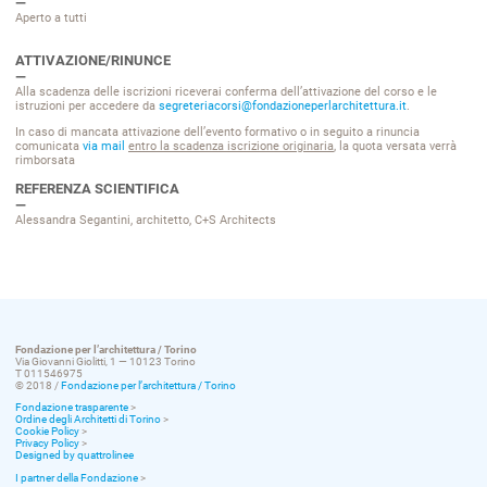
Aperto a tutti
ATTIVAZIONE/RINUNCE
Alla scadenza delle iscrizioni riceverai conferma dell’attivazione del corso e le
istruzioni per accedere da
segreteriacorsi@fondazioneperlarchitettura.it
.
In caso di mancata attivazione dell’evento formativo o in seguito a rinuncia
comunicata
via mail
entro la scadenza iscrizione originaria
, la quota versata verrà
rimborsata
REFERENZA SCIENTIFICA
Alessandra Segantini, architetto
,
C+S
Architects
Fondazione per l’architettura / Torino
Via Giovanni Giolitti, 1 — 10123 Torino
T 011546975
© 2018 /
Fondazione per l’architettura / Torino
Fondazione trasparente
>
Ordine degli Architetti di Torino
>
Cookie Policy
>
Privacy Policy
>
Designed by quattrolinee
I partner della Fondazione
>