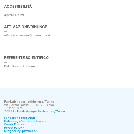
ACCESSIBILITÀ
Aperto a tutti
ATTIVAZIONE/RINUNCE
ufficioformazione@blumatica.it
REFERENTE SCIENTIFICO
Dott. Riccardo Ciciriello
Fondazione per l’architettura / Torino
Via Giovanni Giolitti, 1 — 10123 Torino
T 011546975
© 2018 /
Fondazione per l’architettura / Torino
Fondazione trasparente
>
Ordine degli Architetti di Torino
>
Cookie Policy
>
Privacy Policy
>
Designed by quattrolinee