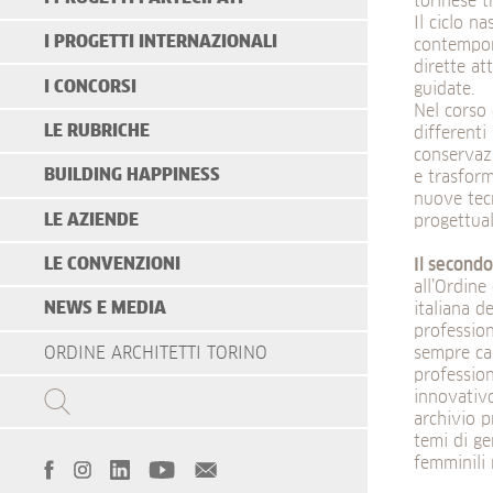
torinese 
Il ciclo n
I PROGETTI INTERNAZIONALI
contempora
dirette a
I CONCORSI
guidate.
Nel corso 
LE RUBRICHE
differenti
conservazi
BUILDING HAPPINESS
e trasform
nuove tecn
LE AZIENDE
progettual
LE CONVENZIONI
Il second
all’Ordine 
NEWS E MEDIA
italiana d
profession
ORDINE ARCHITETTI TORINO
sempre car
professio
innovativo
archivio p
temi di ge
femminili 