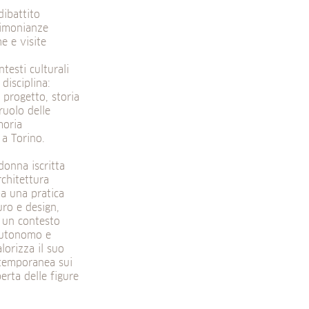
dibattito
timonianze
e e visite
testi culturali
disciplina:
 progetto, storia
ruolo delle
moria
 a Torino.
donna iscritta
rchitettura
pa una pratica
uro e design,
n un contesto
 autonomo e
lorizza il suo
ntemporanea sui
erta delle figure