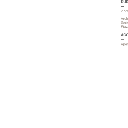
DUR
2 or
Arch
Sezi
Piaz
ACC
Aper