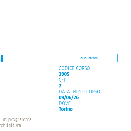
I
Corso interno
CODICE CORSO
2905
CFP
2
DATA INIZIO CORSO
09/06/26
DOVE
Torino
 è un programma
rchitettura