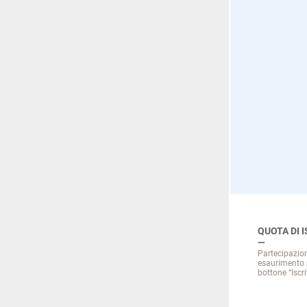
QUOTA DI 
Partecipazion
esaurimento p
bottone “Iscriv