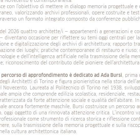
tra Novecento e contemporaneità.
asce con l’obiettivo di mettere in dialogo memoria progettuale e 
neo, valorizzando archivi professionali, opere costruite e tes
ttraverso un formato integrato composto da conferenze pubblich
del 2026 quattro architette/i — appartenenti a generazioni e con
 — diventano occasione per riflettere su temi oggi centrali per la 
one e digitalizzazione degli archivi di architettura; rapporto tra
azione dei luoghi; pratiche contemporanee di restauro e riuso; 
ologie e dell’intelligenza artificiale nella trasmissione della me
e; riconoscimento del contributo delle pioniere dell’architettura
o percorso di approfondimento
è dedicato ad Ada Bursi
, prima 
degli Architetti di Torino e figura pionieristica nella storia dell’a
el Novecento. Laureata al Politecnico di Torino nel 1938, svilup
ale ampia che comprende edilizia scolastica, residenziale, resta
atterizzata da forte attenzione sociale e qualità dell’abitare. I
nale ancora fortemente maschile, Bursi costruisce un percorso
, oggi oggetto di una rinnovata attenzione critica. L’incontro va
rofessionale come strumento di ricerca storica e riflessione co
nere, sulla trasmissione della memoria progettuale e sulla riscop
nella cultura architettonica italiana.