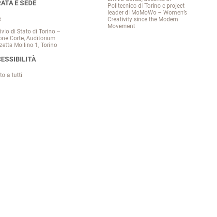
ATA E SEDE
Politecnico di Torino e project
leader di MoMoWo – Women’s
e
Creativity since the Modern
Movement
ivio di Stato di Torino –
one Corte, Auditorium
zetta Mollino 1, Torino
ESSIBILITÀ
to a tutti