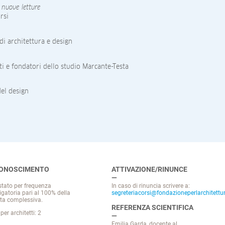
 nuove letture
rsi
 di architettura e design
ti e fondatori dello studio Marcante-Testa
del design
CONOSCIMENTO
ATTIVAZIONE/RINUNCE
stato per frequenza
In caso di rinuncia scrivere a:
igatoria pari al 100% della
segreteriacorsi@fondazioneperlarchitettur
ta complessiva.
REFERENZA SCIENTIFICA
per architetti: 2
Emilia Garda, docente al