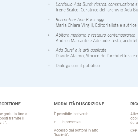
L’archivio Ada Bursi: ricerca, conservazione e
Irene Scalco, Curatrice dell’archivio Ada Bu
Raccontare Ada Bursi oggi
Maria Chiara Virgili, Editorialista e autrice
Abitare moderno e restauro contemporaneo
Andrea Marcante e Adelaide Testa, architet
Ada Bursi e le arti applicate
Davide Alaimo, Storico dell’architettura e 
Dialogo con il pubblico
ISCRIZIONE
MODALITÀ DI ISCRIZIONE
RI
e gratuita fino a
È possibile iscriversi:
Atte
osti tramite il
obbl
In presenza
iti”.
dura
Accesso dai bottoni in alto
CFP 
“Iscriviti”.