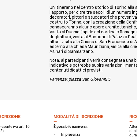
Un itinerario nel centro storico di Torino al
l’apporto, per oltre tre secoli, di un numero inge
decoratori, pittori e stuccatori che proveniva
costruito Torino, con la creazione della Confra
conosceranno alcune opere architettoniche, s
Visita al Duomo (lapide del cardinale Romagnan
degli altari), visita al Bastione di Palazzo Real
altari; visita alla Chiesa di San Francesco di A
esterno alla chiesa Mauriziana; visita alla chi
Asinari di Sanmarzano.
Nota: ai partecipanti verrà consegnata una bi
indicativo e potrebbe subire variazioni, mant
contenuti didattici previsti.
Partenza: piazza San Giovanni 5
ISCRIZIONE
MODALITÀ DI ISCRIZIONE
RI
 esente iva art. 10
È possibile iscriversi:
Atte
2)
obbl
In presenza
dura