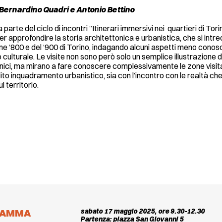
Bernardino Quadri e Antonio Bettino
 parte del ciclo di incontri ”Itinerari immersivi nei quartieri di Tori
er approfondire la storia architettonica e urbanistica, che si intr
fine ‘800 e del ‘900 di Torino, indagando alcuni aspetti meno conosc
 culturale. Le visite non sono però solo un semplice illustrazione
nici, ma mirano a fare conoscere complessivamente le zone visita
to inquadramento urbanistico, sia con l’incontro con le realtà ch
 territorio.
RAMMA
sabato 17 maggio 2025, ore 9.30-12.30
Partenza: piazza San Giovanni 5