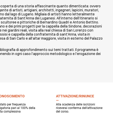
la scoperta di una storia affascinante quanto dimenticata: ovvero
nte di artisti, artigiani, architetti, ingegneri, lapicini, muratori,
no dal lago di Lugano. Migliaia di artisti hanno letteralmente
ternita di Sant’Anna dei Luganesi. All’interno dell’itinerario si
cultoree e pittoriche di Bernardino Quadri e Antonio Bettino.
o e dei primi progetti per la cappella della Sindone, decorazioni
e nei giardini reali, visita alla real chiesa di San Lorenzo con
ssisi e cappella della confraternita di sant’Anna, visita in
esa di San Carlo e all’altar maggiore, visita in esterno del Palazzo
bliografia di approfondimento sui temi trattati. Il programma è
enendo in ogni caso l’approccio metodologico e l’erogazione dei
CONOSCIMENTO
ATTIVAZIONE/RINUNCE
stato per frequenza
Alla scadenza delle iscrizioni
igatoria pari al 100% della
riceverai conferma dell’attivazione
ta complessiva
del corso.