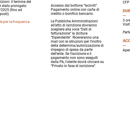
zioni: il termine del
CFP 
Accesso dal bottone “Iscriviti”.
 stato prorogato
Pagamento online con carta di
/2025 (fino ad
DUR
credito o bonifico bancario.
osti).
3 or
Le Pubbliche Amministrazioni
le per la frequenza
Visi
all’atto di iscrizione dovranno
scegliere alla voce “Dati di
Part
fatturazione” la dicitura
“Dipendente”. Riceveranno una
ACC
mail con le istruzioni per l’inoltro
della determina/autorizzazione di
impegno di spesa da parte
Aper
dell’ente. Se l’iscrizione e il
pagamento non sono eseguiti
dalla PA, l’utente dovrà cliccare su
“Privato in fase di iscrizione”.