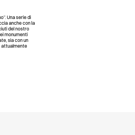
no”. Una serie di
eccia anche con la
iuti del nostro
 dei monumenti
te, sia con un
e attualmente