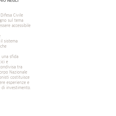
HIO NEGLI
Difesa Civile
egno sul tema
sere accessibile
e
il sistema
 che
 una sfida
ici e
condivisa tra
 Corpo Nazionale
nisti costituisce
ere esperienze e
e di investimento.