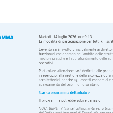
AMMA
Martedì 14 luglio 2026 ore 9-13
La modalità di partecipazione per tutti gli isc
L’evento sarà rivolto principalmente ai direttori 
funzionari che operano nell’ambito delle struttu
migliori pratiche e l’approfondimento delle solu
operativi.
Particolare attenzione sarà dedicata alle probl
in esercizio, alla gestione della sicurezza durante
architettonici, nonché agli aspetti economici 
adeguamento del patrimonio sanitario.
Scarica programma dettagliato >
Il programma potrebbe subire variazioni.
NOTA BENE: il link del collegamento verrà trasme