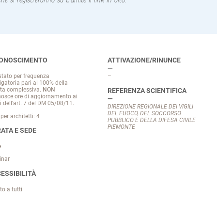
che si registreranno su tramite il link in alto.
CONOSCIMENTO
ATTIVAZIONE/RINUNCE
stato per frequenza
–
igatoria pari al 100% della
ta complessiva.
NON
REFERENZA SCIENTIFICA
nosce ore di aggiornamento ai
i dell’art. 7 del DM 05/08/11.
DIREZIONE REGIONALE DEI VIGILI
DEL FUOCO, DEL SOCCORSO
per architetti: 4
PUBBLICO E DELLA DIFESA CIVILE
PIEMONTE
ATA E SEDE
e
inar
ESSIBILITÀ
to a tutti