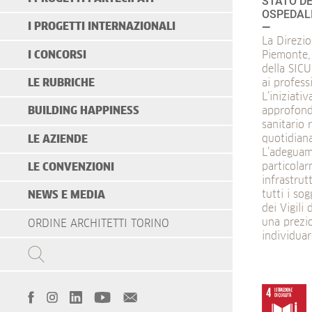
STATO DE
OSPEDAL
I PROGETTI INTERNAZIONALI
La Direzio
I CONCORSI
Piemonte, 
della SIC
LE RUBRICHE
ai profess
L’iniziat
approfond
BUILDING HAPPINESS
sanitario 
quotidiana
LE AZIENDE
L’adeguame
particolar
LE CONVENZIONI
infrastrut
tutti i so
NEWS E MEDIA
dei Vigili
una prezi
ORDINE ARCHITETTI TORINO
individuar