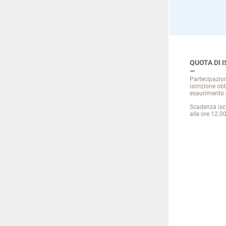
QUOTA DI 
Partecipazion
iscrizione obb
esaurimento 
Scadenza isc
alle ore 12.00