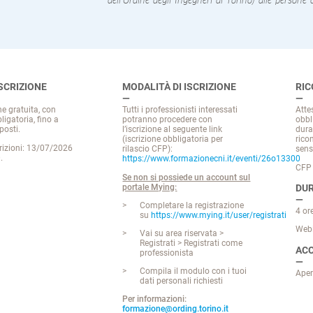
dell’Ordine degli Ingegneri di Torino) alle persone 
ISCRIZIONE
MODALITÀ DI ISCRIZIONE
RI
e gratuita, con
Tutti i professionisti interessati
Atte
ligatoria, fino a
potranno procedere con
obbl
posti.
l’iscrizione al seguente link
dura
(iscrizione obbligatoria per
rico
rizioni: 13/07/2026
rilascio CFP):
sens
.
https://www.formazionecni.it/eventi/26o13300
CFP 
Se non si possiede un account sul
portale Mying:
DUR
Completare la registrazione
4 or
su
https://www.mying.it/user/registrati
Web
Vai su area riservata >
Registrati > Registrati come
ACC
professionista
Compila il modulo con i tuoi
Aper
dati personali richiesti
Per informazioni:
formazione@ording.torino.it