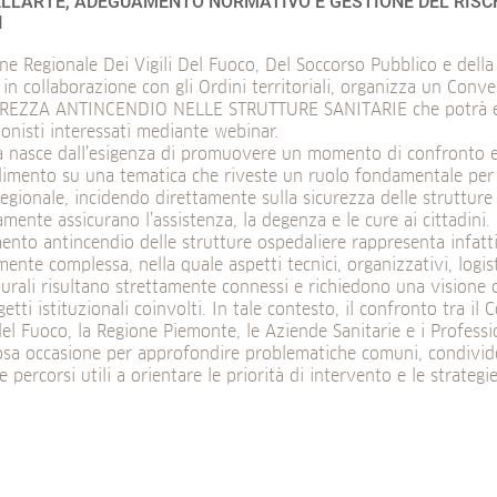
LL’ARTE, ADEGUAMENTO NORMATIVO E GESTIONE DEL RISC
I
ne Regionale Dei Vigili Del Fuoco, Del Soccorso Pubblico e della 
in collaborazione con gli Ordini territoriali, organizza un Conv
UREZZA ANTINCENDIO NELLE STRUTTURE SANITARIE che potrà es
ionisti interessati mediante webinar.
iva nasce dall’esigenza di promuovere un momento di confronto 
imento su una tematica che riveste un ruolo fondamentale per 
regionale, incidendo direttamente sulla sicurezza delle strutture
mente assicurano l’assistenza, la degenza e le cure ai cittadini.
nto antincendio delle strutture ospedaliere rappresenta infatti
mente complessa, nella quale aspetti tecnici, organizzativi, logist
turali risultano strettamente connessi e richiedono una visione 
ggetti istituzionali coinvolti. In tale contesto, il confronto tra il
 del Fuoco, la Regione Piemonte, le Aziende Sanitarie e i Professio
osa occasione per approfondire problematiche comuni, condivid
e percorsi utili a orientare le priorità di intervento e le strategi