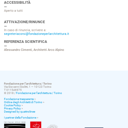
ACCESSIBILITÀ
Aperto a tutti
ATTIVAZIONE/RINUNCE
In caso di rinuncia, scrivere a:
segreteriacorsi@fondazioneperlarchitettura.it
REFERENZA SCIENTIFICA
Alessandro Cimenti, Architetti Arco Alpino
Fondazione per l’architettura / Torino
Via Giovanni Giolitti, 1 — 10123 Torino
T 011546975
© 2018 /
Fondazione per l’architettura / Torino
Fondazione trasparente
>
Ordine degli Architetti di Torino
>
Cookie Policy
>
Privacy Policy
>
Designed by quattrolinee
I partner della Fondazione
>