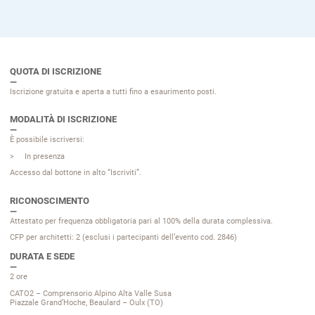
QUOTA DI ISCRIZIONE
Iscrizione gratuita e aperta a tutti fino a esaurimento posti.
MODALITÀ DI ISCRIZIONE
È possibile iscriversi:
In presenza
Accesso dal bottone in alto “Iscriviti”.
RICONOSCIMENTO
Attestato per frequenza obbligatoria pari al 100% della durata complessiva.
CFP per architetti: 2 (esclusi i partecipanti dell’evento cod. 2846)
DURATA E SEDE
2 ore
CATO2 – Comprensorio Alpino Alta Valle Susa
Piazzale Grand’Hoche, Beaulard – Oulx (TO)