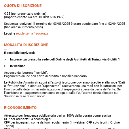
QUOTA DI ISCRIZIONE
€ 25 (per presenza o webinar)
(importo esente iva art. 10 DPR 633/1972)
Scadenza iscrizioni: il termine del 03/03/2025 è stato posticipato fino al 02/04/2025
(fino ad esaurimento posti).
Leggi le
regole per la frequenza
MODALITÀ DI ISCRIZIONE
È possibile iscriversi:
In presenza presso la sede dell’Ordine degli Architetti di Torino, via Giolitti 1
In webinar
Accesso dal bottone “Iscriviti”.
Pagamento online con carta di credito o bonifico bancario.
Le Pubbliche Amministrazioni all’atto di iscrizione dovranno scegliere alla voce “Dati
di fatturazione” la dicitura “Dipendente”. Riceveranno una mail con le istruzioni per
l’inoltro della determina/autorizzazione di impegno di spesa da parte dell’ente. Se
l’iscrizione e il pagamento non sono eseguiti dalla PA, l’utente dovrà cliccare su
“Privato in fase di iscrizione”.
RICONOSCIMENTO
Attestato per frequenza obbligatoria pari al 100% della durata complessiva
CFP per architetti: 4 deontologici
CFP per ingegneri: come da loro regolamento (in webinar CFP solo iscritti Ordine
Torino)