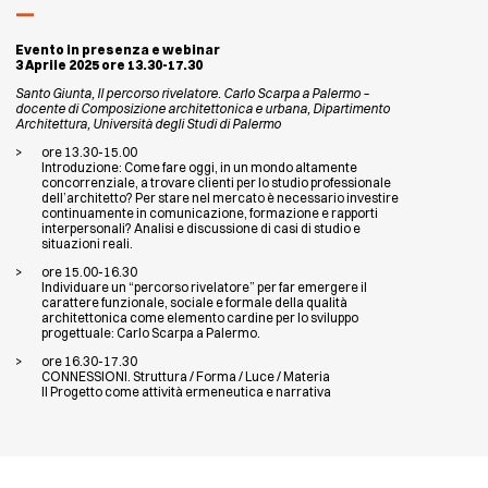
Evento in presenza e webinar
3 Aprile 2025 ore 13.30-17.30
Santo Giunta, Il percorso rivelatore. Carlo Scarpa a Palermo –
docente di Composizione architettonica e urbana, Dipartimento
Architettura, Università degli Studi di Palermo
ore 13.30-15.00
Introduzione: Come fare oggi, in un mondo altamente
concorrenziale, a trovare clienti per lo studio professionale
dell’architetto? Per stare nel mercato è necessario investire
continuamente in comunicazione, formazione e rapporti
interpersonali? Analisi e discussione di casi di studio e
situazioni reali.
ore 15.00-16.30
Individuare un “percorso rivelatore” per far emergere il
carattere funzionale, sociale e formale della qualità
architettonica come elemento cardine per lo sviluppo
progettuale: Carlo Scarpa a Palermo.
ore 16.30-17.30
CONNESSIONI. Struttura / Forma / Luce / Materia
Il Progetto come attività ermeneutica e narrativa