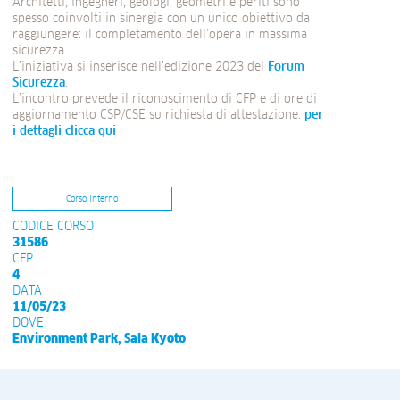
Architetti, ingegneri, geologi, geometri e periti sono
spesso coinvolti in sinergia con un unico obiettivo da
raggiungere: il completamento dell’opera in massima
sicurezza.
L’iniziativa si inserisce nell’edizione 2023 del
Forum
Sicurezza
.
L’incontro prevede il riconoscimento di CFP e di ore di
aggiornamento CSP/CSE su richiesta di attestazione:
per
i dettagli clicca qui
Corso interno
CODICE CORSO
31586
CFP
4
DATA
11/05/23
DOVE
Environment Park, Sala Kyoto