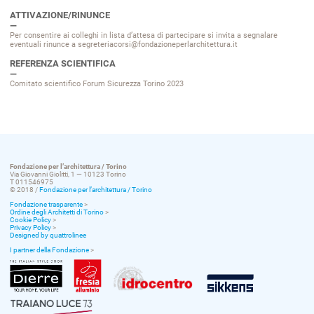
ATTIVAZIONE/RINUNCE
Per consentire ai colleghi in lista d’attesa di partecipare si invita a segnalare
eventuali rinunce a segreteriacorsi@fondazioneperlarchitettura.it
REFERENZA SCIENTIFICA
Comitato scientifico Forum Sicurezza Torino 2023
Fondazione per l’architettura / Torino
Via Giovanni Giolitti, 1 — 10123 Torino
T 011546975
© 2018 /
Fondazione per l’architettura / Torino
Fondazione trasparente
>
Ordine degli Architetti di Torino
>
Cookie Policy
>
Privacy Policy
>
Designed by quattrolinee
I partner della Fondazione
>