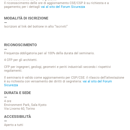
Il riconoscimento delle ore di aggiornamento CSE/CSP è su richiesta e a
pagamento; per i dettagli
vai al sito del Forum Sicurezza
MODALITÀ DI ISCRIZIONE
Iscrizioni al link del bottone in alto “Iscriviti”
RICONOSCIMENTO
Frequenza obbligatoria pari al 100% della durata del seminario.
4 CFP per gli architetti.
CFP per ingegneri, geologi, geometri e periti industriali secondo i rispettivi
regolamenti.
Il seminario è valido come aggiornamento per CSP/CSE: il rilascio dell’attestazione
è su richiesta con versamento dei diritti di segreteria:
vai al sito del Forum
Sicurezza
DURATA E SEDE
4 ore
Environment Park, Sala Kyoto
Via Livorno 60, Torino
ACCESSIBILITÀ
Aperto a tutti