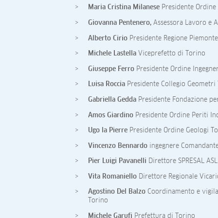
Maria Cristina Milanese
Presidente Ordine 
Giovanna Pentenero,
Assessora Lavoro e At
Alberto Cirio
Presidente Regione Piemonte 
Michele Lastella
Viceprefetto di Torino
Giuseppe Ferro
Presidente Ordine Ingegner
Luisa Roccia
Presidente Collegio Geometri
Gabriella Gedda
Presidente Fondazione per 
Amos Giardino
Presidente Ordine Periti Ind
Ugo la Pierre
Presidente Ordine Geologi To
Vincenzo Bennardo
ingegnere Comandante p
Pier Luigi Pavanelli
Direttore SPRESAL ASL 
Vita Romaniello
Direttore Regionale Vicar
Agostino Del Balzo
Coordinamento e vigilan
Torino
Michele Garufi
Prefettura di Torino