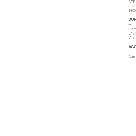
CFP 
geome
seco
DUR
3 or
Envi
Via 
ACC
Aper