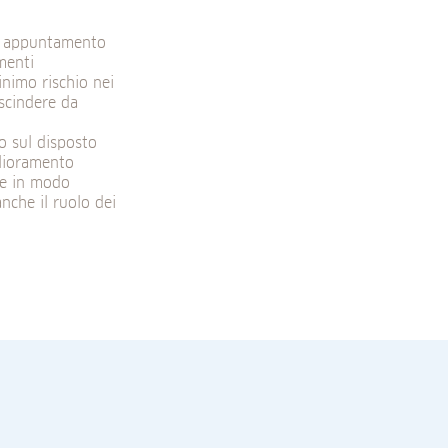
un appuntamento
menti
inimo rischio nei
scindere da
to sul disposto
glioramento
are in modo
anche il ruolo dei