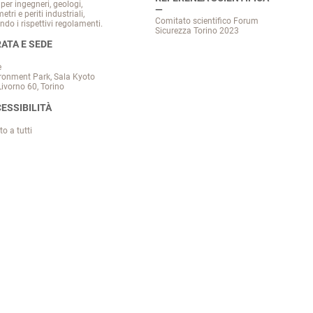
per ingegneri, geologi,
tri e periti industriali,
Comitato scientifico Forum
ndo i rispettivi regolamenti.
Sicurezza Torino 2023
ATA E SEDE
e
ronment Park, Sala Kyoto
Livorno 60, Torino
ESSIBILITÀ
to a tutti