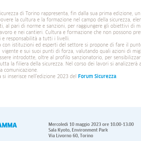
icurezza di Torino rappresenta, fin dalla sua prima edizione, 
vere la cultura e la formazione nel campo della sicurezza, ele
ti, al pari di norme e sanzioni, per raggiungere gli obiettivi di m
lavoro e nei cantieri. Cultura e formazione che non possono pre
i e responsabilità a tutti i livelli.
to con istituzioni ed esperti del settore si propone di fare il pun
vigente e sui suoi punti di forza, valutando quali azioni di mi
sere introdotte, oltre al profilo sanzionatorio, per sensibilizz
utta la filiera della sicurezza. Nel corso dei lavori si analizzerà 
la comunicazione.
va si inserisce nell’edizione 2023 del
Forum Sicurezza
.
AMMA
Mercoledì 10 maggio 2023 ore 10.00-13.00
Sala Kyoto, Environment Park
Via Livorno 60, Torino