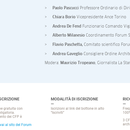
Paolo Pascucci
Professore Ordinario di Dir
Chiara Borio
Vicepresidente Ance Torino
Andrea De Fend
Funzionario Comando Vigil
Alberto Milanesio
Coordinamento Forum Si
Flavio
Paschetta,
Comitato scientifico For
Andrea Gaveglio
Consigliere Ordine Archit
Modera:
Maurizio Tropeano
, Giornalista La St
ISCRIZIONE
MODALITÀ DI ISCRIZIONE
RI
ne gratuita con
Iscrizioni al link del bottone in alto
Freq
ligatoria.
“Iscriviti”
100%
ento dei CFP è
3 CF
archi
vai al sito del Forum