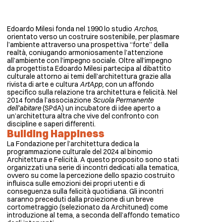
Edoardo Milesi fonda nel 1990 lo studio
Archos
,
orientato verso un costruire sostenibile, per plasmare
l’ambiente attraverso una prospettiva “forte” della
realtà, coniugando armoniosamente l’attenzione
all’ambiente con l’impegno sociale. Oltre all’impegno
da progettista Edoardo Milesi partecipa al dibattito
culturale attorno ai temi dell’architettura grazie alla
rivista di arte e cultura
ArtApp,
con un affondo
specifico sulla relazione tra architettura e felicità. Nel
2014 fonda l’associazione
Scuola Permanente
dell’abitare
(SPdA) un incubatore di idee aperto a
un’architettura altra che vive del confronto con
discipline e saperi differenti.
Building Happiness
La Fondazione per l’architettura dedica la
programmazione culturale del 2024 al binomio
Architettura e Felicità. A questo proposito sono stati
organizzati una serie di incontri dedicati alla tematica,
ovvero su come la percezione dello spazio costruito
influisca sulle emozioni dei propri utenti e di
conseguenza sulla felicità quotidiana. Gli incontri
saranno preceduti dalla proiezione di un breve
cortometraggio (selezionato da Archituned) come
introduzione al tema, a seconda dell’affondo tematico