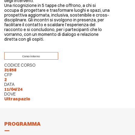
degli interventi.
Una ricognizione in 5 tappe che offrono, a chi si
occupa di progettare e trasformare luoghi e spazi, una
prospettiva aggiornata, inclusiva, sostenibile e cross-
disciplinare. Gli incontri si svolgono in presenza, per
facilitare il contatto e scaldare l’esperienza del
racconto e si concludono, per i partecipanti che lo
vorranno, con un momento di dialogo e relazione
diretta con gli ospiti.
Corso interno
CODICE CORSO
31858
CFP
2
DATA
11/04/24
DOVE
Ultraspazio
PROGRAMMA