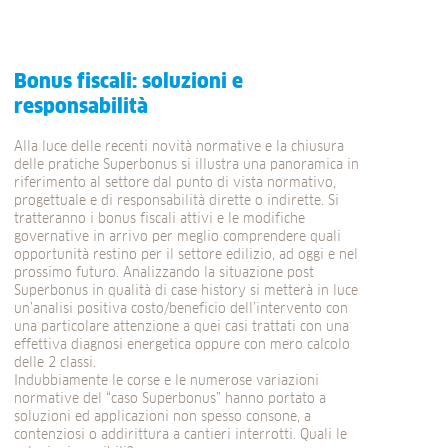
Bonus fiscali: soluzioni e
responsabilità
Alla luce delle recenti novità normative e la chiusura
delle pratiche Superbonus si illustra una panoramica in
riferimento al settore dal punto di vista normativo,
progettuale e di responsabilità dirette o indirette. Si
tratteranno i bonus fiscali attivi e le modifiche
governative in arrivo per meglio comprendere quali
opportunità restino per il settore edilizio, ad oggi e nel
prossimo futuro. Analizzando la situazione post
Superbonus in qualità di case history si metterà in luce
un’analisi positiva costo/beneficio dell’intervento con
una particolare attenzione a quei casi trattati con una
effettiva diagnosi energetica oppure con mero calcolo
delle 2 classi.
Indubbiamente le corse e le numerose variazioni
normative del “caso Superbonus” hanno portato a
soluzioni ed applicazioni non spesso consone, a
contenziosi o addirittura a cantieri interrotti. Quali le