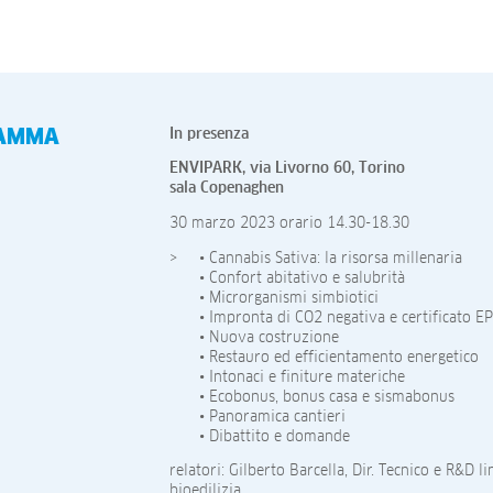
AMMA
In presenza
ENVIPARK, via Livorno 60, Torino
sala Copenaghen
30 marzo 2023 orario 14.30-18.30
• Cannabis Sativa: la risorsa millenaria
• Confort abitativo e salubrità
• Microrganismi simbiotici
• Impronta di CO2 negativa e certificato E
• Nuova costruzione
• Restauro ed efficientamento energetico
• Intonaci e finiture materiche
• Ecobonus, bonus casa e sismabonus
• Panoramica cantieri
• Dibattito e domande
relatori: Gilberto Barcella, Dir. Tecnico e R&D 
bioedilizia