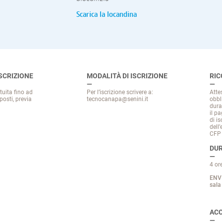
Scarica la locandina
ISCRIZIONE
MODALITÀ DI ISCRIZIONE
RI
tuita fino ad
Per l’iscrizione scrivere a:
Atte
osti, previa
tecnocanapa@senini.it
obbl
dura
il p
di is
dell’
CFP 
DUR
4 or
ENVI
sal
ACC