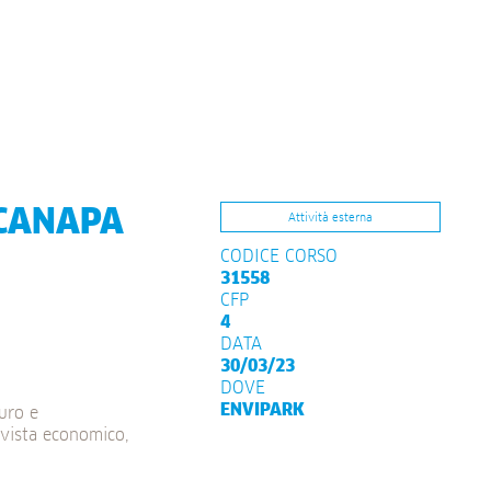
 CANAPA
Attività esterna
CODICE CORSO
31558
CFP
4
DATA
30/03/23
DOVE
ENVIPARK
uro e
i vista economico,