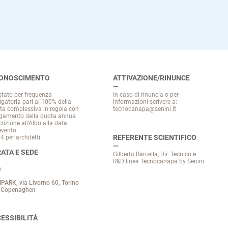
CONOSCIMENTO
ATTIVAZIONE/RINUNCE
stato per frequenza
In caso di rinuncia o per
igatoria pari al 100% della
informazioni scrivere a:
ta complessiva in regola con
tecnocanapa@senini.it
agamento della quota annua
crizione all’Albo alla data
evento.
REFERENTE SCIENTIFICO
4 per architetti
ATA E SEDE
Gilberto Barcella, Dir. Tecnico e
R&D linea Tecnocanapa by Senini
e
PARK, via Livorno 60, Torino
a Copenaghen
ESSIBILITÀ