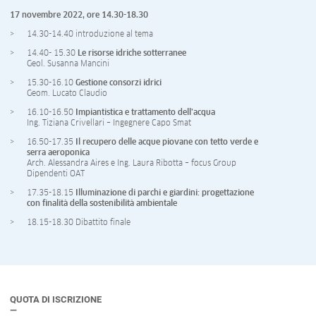
17 novembre 2022, ore 14.30-18.30
14.30-14.40 introduzione al tema
14.40- 15.30
Le risorse idriche sotterranee
Geol. Susanna Mancini
15.30-16.10
Gestione consorzi idrici
Geom. Lucato Claudio
16.10-16.50
Impiantistica e trattamento dell’acqua
Ing. Tiziana Crivellari – Ingegnere Capo Smat
16.50-17.35
Il recupero delle acque piovane con tetto verde e
serra aeroponica
Arch. Alessandra Aires e Ing. Laura Ribotta – focus Group
Dipendenti OAT
17.35-18.15
Illuminazione di parchi e giardini: progettazione
con finalità della sostenibilità ambientale
18.15-18.30 Dibattito finale
QUOTA DI ISCRIZIONE