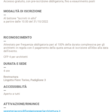
Accesso gratuito, con pre-iscrizione obbligatoria, fino a esaurimento posti
MODALITÀ DI ISCRIZIONE
Al bottone “Iscriviti in alto”
a partire dalle 10.00 del 31/10/2022
RICONOSCIMENTO
Attestato per frequenza obbligatoria pari al 100% della durata complessiva per gli
architetti in regola con il pagamento della quota annua di iscrizione all’Albo alla data
dell’evento.
CFP 4
per architetti
DURATA E SEDE
4 ore
Restructura
Lingotto Fiere Torino, Padiglione 3
ACCESSIBILITÀ
Aperto a tutti
ATTIVAZIONE/RINUNCE
segreteriacorsi@fondazioneperlarchitettura.it