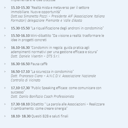
implementare le idee discusse”
15.10-15.30
“Realtà mista e metaverso per il settore
immobiliare. Nuove opportunità”
Dott.ssa Simonetta Pozzi – Presidente AIF (Associazione Italiana
Formatori) delegazione Piemonte e Valle d’Aosta
15.30-15.50
“La riqualificazione degli androni in condominio”
15.50-16.10
Mini-dibattito “Da visione a realtà: trasformare le
idee in progetti concreti
16.10-16.30
“Condomini in regola: guida pratica agli
adempimenti normativi per una gestione efficace e sicura”
Dott. Daniele Visentin – DTS S.r.l.
16.30-16.50
Pausa caffè
16.50-17.10
“La sicurezza in condominio”
Dott. Francesco Ciano – A.N.C.D.V. Associazione Nazionale
Controllo di Vicinato
17,10-17,30
“Public Speaking efficace: come comunicare con
successo”
Dott. Danilo Bonifazio Coach Professionista
17.30-18.10
Dibattito “ La parola alle Associazioni – Realizzare
il cambiamento: come creare sinergia”
18.10- 18.30
Quesiti B2B e saluti finali