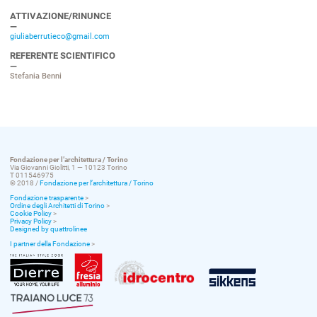
ATTIVAZIONE/RINUNCE
giuliaberrutieco@gmail.com
REFERENTE SCIENTIFICO
Stefania Benni
Fondazione per l’architettura / Torino
Via Giovanni Giolitti, 1 — 10123 Torino
T 011546975
© 2018 /
Fondazione per l’architettura / Torino
Fondazione trasparente
>
Ordine degli Architetti di Torino
>
Cookie Policy
>
Privacy Policy
>
Designed by quattrolinee
I partner della Fondazione
>