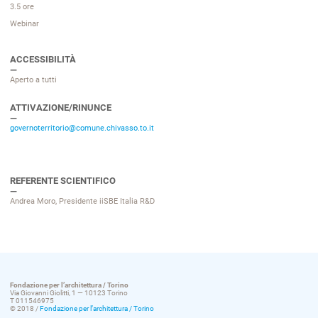
3.5 ore
Webinar
ACCESSIBILITÀ
Aperto a tutti
ATTIVAZIONE/RINUNCE
governoterritorio@comune.chivasso.to.it
REFERENTE SCIENTIFICO
Andrea Moro, Presidente iiSBE Italia R&D
Fondazione per l’architettura / Torino
Via Giovanni Giolitti, 1 — 10123 Torino
T 011546975
© 2018 /
Fondazione per l’architettura / Torino