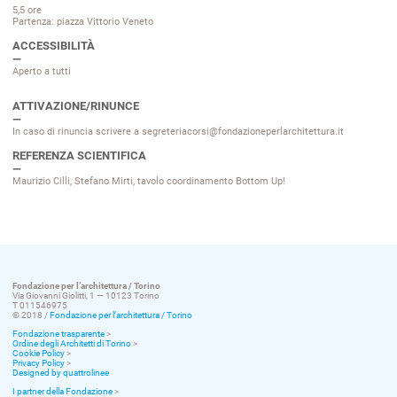
5,5 ore
Partenza: piazza Vittorio Veneto
ACCESSIBILITÀ
Aperto a tutti
ATTIVAZIONE/RINUNCE
In caso di rinuncia scrivere a segreteriacorsi@fondazioneperlarchitettura.it
REFERENZA SCIENTIFICA
Maurizio Cilli, Stefano Mirti, tavolo coordinamento Bottom Up!
Fondazione per l’architettura / Torino
Via Giovanni Giolitti, 1 — 10123 Torino
T 011546975
© 2018 /
Fondazione per l’architettura / Torino
Fondazione trasparente
>
Ordine degli Architetti di Torino
>
Cookie Policy
>
Privacy Policy
>
Designed by quattrolinee
I partner della Fondazione
>