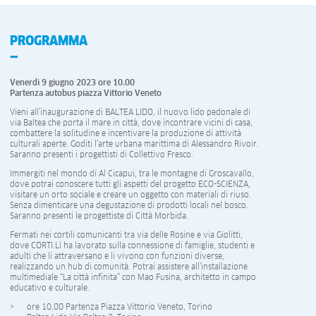
PROGRAMMA
Venerdì 9 giugno 2023 ore 10.00
Partenza autobus piazza Vittorio Veneto
Vieni all’inaugurazione di BALTEA LIDO, il nuovo lido pedonale di
via Baltea che porta il mare in città, dove incontrare vicini di casa,
combattere la solitudine e incentivare la produzione di attività
culturali aperte. Goditi l’arte urbana marittima di Alessandro Rivoir.
Saranno presenti i progettisti di Collettivo Fresco.
Immergiti nel mondo di Al Cicapui, tra le montagne di Groscavallo,
dove potrai conoscere tutti gli aspetti del progetto ECO-SCIENZA,
visitare un orto sociale e creare un oggetto con materiali di riuso.
Senza dimenticare una degustazione di prodotti locali nel bosco.
Saranno presenti le progettiste di Città Morbida.
Fermati nei cortili comunicanti tra via delle Rosine e via Giolitti,
dove CORTI.Lì ha lavorato sulla connessione di famiglie, studenti e
adulti che li attraversano e li vivono con funzioni diverse,
realizzando un hub di comunità. Potrai assistere all’installazione
multimediale “La città infinita” con Mao Fusina, architetto in campo
educativo e culturale.
ore 10,00 Partenza Piazza Vittorio Veneto, Torino