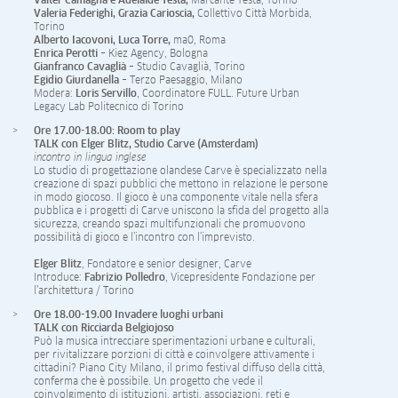
Valter Camagna e Adelaide Testa,
Marcante Testa, Torino
Valeria Federighi, Grazia Carioscia,
Collettivo Città Morbida,
Torino
Alberto Iacovoni, Luca Torre,
ma0, Roma
Enrica Perotti
– Kiez Agency, Bologna
Gianfranco Cavaglià
– Studio Cavaglià, Torino
Egidio Giurdanella
– Terzo Paesaggio, Milano
Modera:
Loris Servillo
, Coordinatore FULL. Future Urban
Legacy Lab Politecnico di Torino
Ore 17.00-18.00: Room to play
TALK con Elger Blitz, Studio Carve (Amsterdam)
incontro in lingua inglese
Lo studio di progettazione olandese Carve è specializzato nella
creazione di spazi pubblici che mettono in relazione le persone
in modo giocoso. Il gioco è una componente vitale nella sfera
pubblica e i progetti di Carve uniscono la sfida del progetto alla
sicurezza, creando spazi multifunzionali che promuovono
possibilità di gioco e l’incontro con l’imprevisto.
Elger Blitz
, Fondatore e senior designer, Carve
Introduce:
Fabrizio Polledro
, Vicepresidente Fondazione per
l’architettura / Torino
Ore 18.00-19.00 Invadere luoghi urbani
TALK con Ricciarda Belgiojoso
Può la musica intrecciare sperimentazioni urbane e culturali,
per rivitalizzare porzioni di città e coinvolgere attivamente i
cittadini? Piano City Milano, il primo festival diffuso della città,
conferma che è possibile. Un progetto che vede il
coinvolgimento di istituzioni, artisti, associazioni, reti e