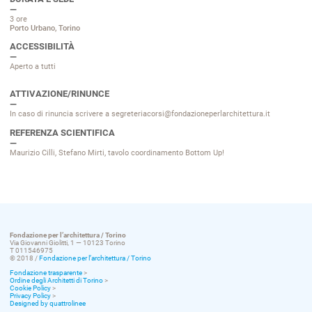
3 ore
Porto Urbano, Torino
ACCESSIBILITÀ
Aperto a tutti
ATTIVAZIONE/RINUNCE
In caso di rinuncia scrivere a segreteriacorsi@fondazioneperlarchitettura.it
REFERENZA SCIENTIFICA
Maurizio Cilli, Stefano Mirti, tavolo coordinamento Bottom Up!
Fondazione per l’architettura / Torino
Via Giovanni Giolitti, 1 — 10123 Torino
T 011546975
© 2018 /
Fondazione per l’architettura / Torino
Fondazione trasparente
>
Ordine degli Architetti di Torino
>
Cookie Policy
>
Privacy Policy
>
Designed by quattrolinee