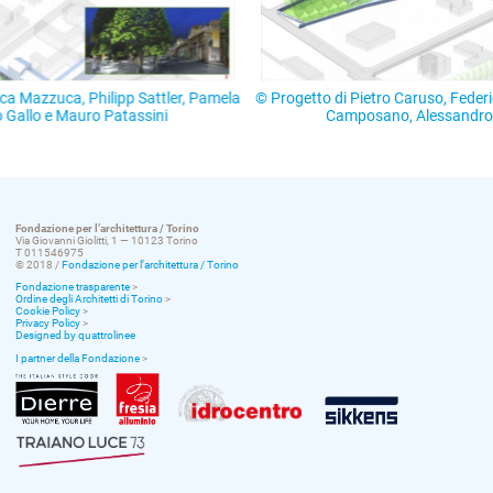
a
© Progetto di Pietro Caruso, Federica Mazzuca, Philipp Sattler, Pamel
Camposano, Alessandro Gallo e Mauro Patassini.
Fondazione per l’architettura / Torino
Via Giovanni Giolitti, 1 — 10123 Torino
T 011546975
© 2018 /
Fondazione per l’architettura / Torino
Fondazione trasparente
>
Ordine degli Architetti di Torino
>
Cookie Policy
>
Privacy Policy
>
Designed by quattrolinee
I partner della Fondazione
>