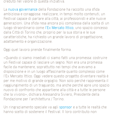
creduto nel valore di questa iniziativa.
La
nuova governance
della Fondazione ha raccolto una sfida
ambiziosa e coraggiosa: realizzare, in tempi molto contenuti, un
Festival capace di parlare alla città, ai professionisti e alle nuove
generazioni. Una sfida resa ancora più complessa dalla scelta di un
luogo straordinario come
l’Ex Mercato Ittico
, uno spazio concesso
dalla Città di Torino che, proprio per la sua storia e le sue
caratteristiche, ha richiesto un grande lavoro di progettazione,
adattamento e organizzazione.
Oggi quel lavoro prende finalmente forma.
«Quando ci siamo insediati ci siamo fatti una promessa: costruire
un Festival capace di lasciare un segno. Non era una promessa
facile da mantenere, soprattutto nei tempi che avevamo a
disposizione e in un luogo affascinante quanto complesso come
l’Ex Mercato Ittico. Oggi vedere questo progetto diventare realtà è
per me motivo di grande orgoglio. Non solo perché rappresenta il
raggiungimento di un traguardo, ma anche perché apre uno spazio
nuovo di confronto che appartiene alla città e a tutte le persone
che la vivono», dichiara Alessandra Siviero, Presidente della
Fondazione per l’architettura / Torino.
Un ringraziamento speciale va agli
sponsor
e a tutte le realtà che
hanno scelto di sostenere il Festival. Il loro contributo non