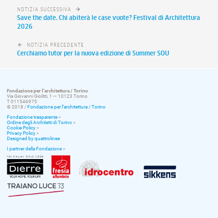
NOTIZIA SUCCESSIVA
Save the date. Chi abiterà le case vuote? Festival di Architettura
2026
NOTIZIA PRECEDENTE
Cerchiamo tutor per la nuova edizione di Summer SOU
Fondazione per l’architettura / Torino
Via Giovanni Giolitti, 1 — 10123 Torino
T 011546975
© 2018 /
Fondazione per l’architettura / Torino
Fondazione trasparente
>
Ordine degli Architetti di Torino
>
Cookie Policy
>
Privacy Policy
>
Designed by quattrolinee
I partner della Fondazione
>