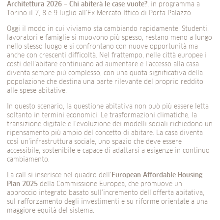
Architettura 2026 – Chi abiterà le case vuote?
, in programma a
Torino il 7, 8 e 9 luglio all’Ex Mercato Ittico di Porta Palazzo.
Oggi il modo in cui viviamo sta cambiando rapidamente. Studenti,
lavoratori e famiglie si muovono più spesso, restano meno a lungo
nello stesso luogo e si confrontano con nuove opportunità ma
anche con crescenti difficoltà. Nel frattempo, nelle città europee i
costi dell’abitare continuano ad aumentare e l’accesso alla casa
diventa sempre più complesso, con una quota significativa della
popolazione che destina una parte rilevante del proprio reddito
alle spese abitative.
In questo scenario, la questione abitativa non può più essere letta
soltanto in termini economici. Le trasformazioni climatiche, la
transizione digitale e l’evoluzione dei modelli sociali richiedono un
ripensamento più ampio del concetto di abitare. La casa diventa
così un’infrastruttura sociale, uno spazio che deve essere
accessibile, sostenibile e capace di adattarsi a esigenze in continuo
cambiamento.
La call si inserisce nel quadro dell’
European Affordable Housing
Plan 2025
della Commissione Europea, che promuove un
approccio integrato basato sull’incremento dell’offerta abitativa,
sul rafforzamento degli investimenti e su riforme orientate a una
maggiore equità del sistema.