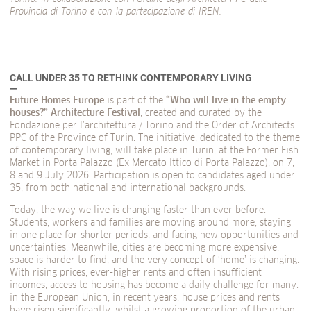
Provincia di Torino e con la partecipazione di IREN.
___________________________
CALL UNDER 35 TO RETHINK CONTEMPORARY LIVING
Future Homes Europe
is part of the
“Who will live in the empty
houses?”
Architecture Festival
, created and curated by the
Fondazione per l’architettura / Torino and the Order of Architects
PPC of the Province of Turin. The initiative, dedicated to the theme
of contemporary living, will take place in Turin, at the Former Fish
Market in Porta Palazzo (Ex Mercato Ittico di Porta Palazzo), on 7,
8 and 9 July 2026. Participation is open to candidates aged under
35, from both national and international backgrounds.
Today, the way we live is changing faster than ever before.
Students, workers and families are moving around more, staying
in one place for shorter periods, and facing new opportunities and
uncertainties. Meanwhile, cities are becoming more expensive,
space is harder to find, and the very concept of ‘home’ is changing.
With rising prices, ever-higher rents and often insufficient
incomes, access to housing has become a daily challenge for many:
in the European Union, in recent years, house prices and rents
have risen significantly, whilst a growing proportion of the urban