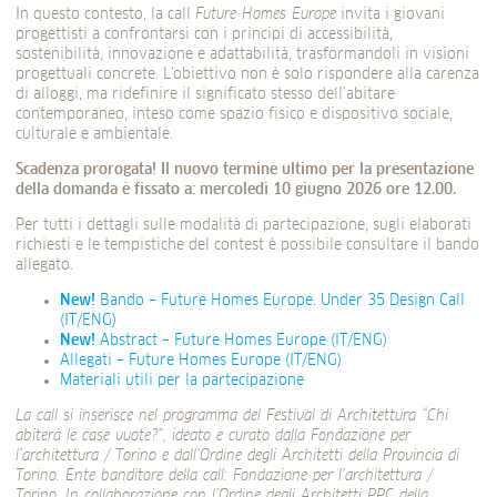
In questo contesto, la call
Future Homes Europe
invita i giovani
progettisti a confrontarsi con i principi di accessibilità,
sostenibilità, innovazione e adattabilità, trasformandoli in visioni
progettuali concrete. L’obiettivo non è solo rispondere alla carenza
di alloggi, ma ridefinire il significato stesso dell’abitare
contemporaneo, inteso come spazio fisico e dispositivo sociale,
culturale e ambientale.
Scadenza prorogata! Il nuovo termine ultimo per la presentazione
della domanda è fissato a: mercoledì 10 giugno 2026 ore 12.00.
Per tutti i dettagli sulle modalità di partecipazione, sugli elaborati
richiesti e le tempistiche del contest è possibile consultare il bando
allegato.
New!
Bando – Future Homes Europe. Under 35 Design Call
(IT/ENG)
New!
Abstract – Future Homes Europe (IT/ENG)
Allegati – Future Homes Europe (IT/ENG)
Materiali utili per la partecipazione
La call si inserisce nel programma del Festival di Architettura “Chi
abiterà le case vuote?”, ideato e curato dalla Fondazione per
l’architettura / Torino e dall’Ordine degli Architetti della Provincia di
Torino. Ente banditore della call: Fondazione per l’architettura /
Torino. In collaborazione con l’Ordine degli Architetti PPC della