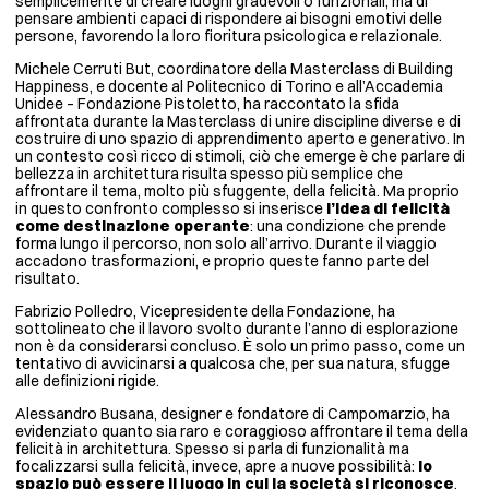
semplicemente di creare luoghi gradevoli o funzionali, ma di
pensare ambienti capaci di rispondere ai bisogni emotivi delle
persone, favorendo la loro fioritura psicologica e relazionale.
Michele Cerruti But, coordinatore della Masterclass di Building
Happiness, e docente al Politecnico di Torino e all’Accademia
Unidee – Fondazione Pistoletto, ha raccontato la sfida
affrontata durante la Masterclass di unire discipline diverse e di
costruire di uno spazio di apprendimento aperto e generativo. In
un contesto così ricco di stimoli, ciò che emerge è che parlare di
bellezza in architettura risulta spesso più semplice che
affrontare il tema, molto più sfuggente, della felicità. Ma proprio
in questo confronto complesso si inserisce
l’idea di felicità
come destinazione operante
: una condizione che prende
forma lungo il percorso, non solo all’arrivo. Durante il viaggio
accadono trasformazioni, e proprio queste fanno parte del
risultato.
Fabrizio Polledro, Vicepresidente della Fondazione, ha
sottolineato che il lavoro svolto durante l’anno di esplorazione
non è da considerarsi concluso. È solo un primo passo, come un
tentativo di avvicinarsi a qualcosa che, per sua natura, sfugge
alle definizioni rigide.
Alessandro Busana, designer e fondatore di Campomarzio, ha
evidenziato quanto sia raro e coraggioso affrontare il tema della
felicità in architettura. Spesso si parla di funzionalità ma
focalizzarsi sulla felicità, invece, apre a nuove possibilità:
lo
spazio può essere il luogo in cui la società si riconosce
.