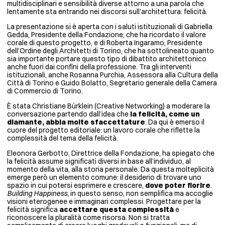
multidisciplinari e sensibilità diverse attorno a una parola che
lentamente sta entrando nei discorsi sull’architettura: felicità.
La presentazione si è aperta con i saluti istituzionali di Gabriella
Gedda, Presidente della Fondazione, che ha ricordato il valore
corale di questo progetto, e di Roberta Ingaramo, Presidente
dell’Ordine degli Architetti di Torino, che ha sottolineato quanto
sia importante portare questo tipo di dibattito architettonico
anche fuori dai confini della professione. Tra gli interventi
istituzionali, anche Rosanna Purchia, Assessora alla Cultura della
Città di Torino e Guido Bolatto, Segretario generale della Camera
di Commercio di Torino.
È stata Christiane Bürklein (Creative Networking) a moderare la
conversazione partendo dall’idea che
la felicità, come un
diamante, abbia molte sfaccettature
. Da qui è emerso il
cuore del progetto editoriale: un lavoro corale che riflette la
complessità del tema della felicità.
Eleonora Gerbotto, Direttrice della Fondazione, ha spiegato che
la felicità assume significati diversi in base all’individuo, al
momento della vita, alla storia personale. Da questa molteplicità
emerge però un elemento comune: il desiderio di trovare uno
spazio in cui potersi esprimere e crescere,
dove poter fiorire
.
Building Happiness
, in questo senso, non semplifica ma accoglie
visioni eterogenee e immaginari complessi. Progettare per la
felicità significa
accettare questa complessità
e
riconoscere la pluralità come risorsa. Non si tratta