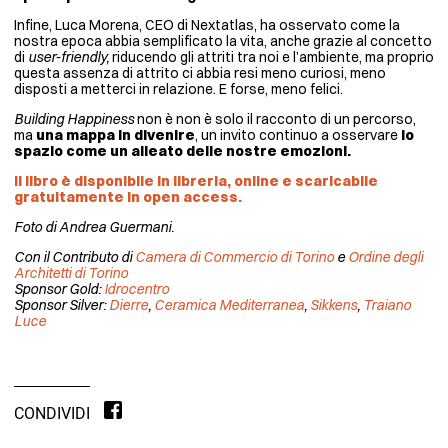
Infine, Luca Morena, CEO di Nextatlas, ha osservato come la
nostra epoca abbia semplificato la vita, anche grazie al concetto
di
user-friendly,
riducendo gli attriti tra noi e l’ambiente, ma proprio
questa assenza di attrito ci abbia resi meno curiosi, meno
disposti a metterci in relazione. E forse, meno felici.
Building Happiness
non è non è solo il racconto di un percorso,
ma
una mappa in divenire
, un invito continuo a osservare
lo
spazio come un alleato delle nostre emozioni.
Il libro è disponibile in libreria, online e scaricabile
gratuitamente in open access.
Foto di Andrea Guermani.
Con il Contributo di
Camera di Commercio di Torino
e
Ordine degli
Architetti di Torino
Sponsor Gold:
Idrocentro
Sponsor Silver:
Dierre
,
Ceramica Mediterranea
,
Sikkens
,
Traiano
Luce
CONDIVIDI