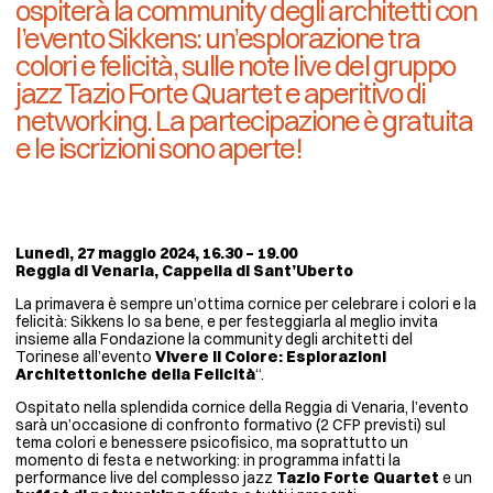
ospiterà la community degli architetti con
l’evento Sikkens: un’esplorazione tra
colori e felicità, sulle note live del gruppo
jazz Tazio Forte Quartet e aperitivo di
networking. La partecipazione è gratuita
e le iscrizioni sono aperte!
Lunedì, 27 maggio 2024, 16.30 – 19.00
Reggia di Venaria, Cappella di Sant’Uberto
La primavera è sempre un’ottima cornice per celebrare i colori e la
felicità: Sikkens lo sa bene, e per festeggiarla al meglio invita
insieme alla Fondazione la community degli architetti del
Torinese all’evento
Vivere il Colore: Esplorazioni
Architettoniche della Felicità
“.
Ospitato nella splendida cornice della Reggia di Venaria, l’evento
sarà un’occasione di confronto formativo (2 CFP previsti) sul
tema colori e benessere psicofisico, ma soprattutto un
momento di festa e networking: in programma infatti la
performance live del complesso jazz
Tazio Forte Quartet
e un