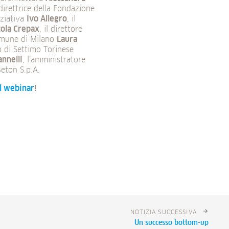
 direttrice della Fondazione
iziativa
Ivo Allegro
, il
cola Crepax
, il direttore
Comune di Milano
Laura
co di Settimo Torinese
annelli
, l’amministratore
eton S.p.A.
al webinar
!
NOTIZIA SUCCESSIVA
Un successo bottom-up