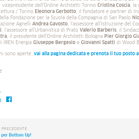
la vicepresidente dell’Ordine Architetti Torino
Cristina Coscia
, la
itettura / Torino
Eleonora Gerbotto
, il fondatore e partner di In
 della Fondazione per la Scuola della Compagnia di San Paolo
Ni
dazione Agnelli
Andrea Gavosto
, l’assessore all’Istruzione del 
i
, l’assessore all’Urbanistica di Prato
Valerio Barberis
, il Sinda
stra
, il presidente dell’Ordine Architetti Bologna
Pier Giorgio Gi
di IREN Energia
Giuseppe Bergesio
e
Giovanni Spatti
di Wood B
oni sono aperte:
vai alla pagina dedicata e prenota il tuo posto 
e
I
A PRECEDENTE
 per Bottom Up!