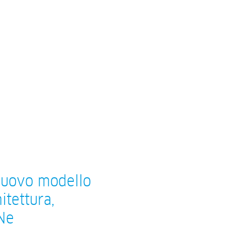
nuovo modello
itettura,
 Ne