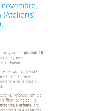
6 novembre,
(Atelier(s)
).
 in programma
giovedì 26
oci indagherà i
nostro Paese.
ure dal punto di vista
one per immaginare
gionare sulle possibili
ca.
Atelier(s) Alfonso Femia e
 filoni principali: la
ettonica e urbana
. Tre
’architettura
Alessandra