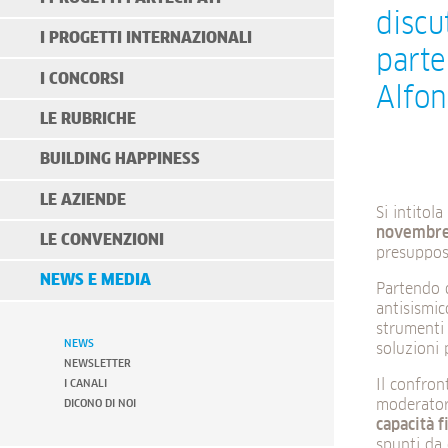
discu
I PROGETTI INTERNAZIONALI
parte
I CONCORSI
Alfon
LE RUBRICHE
BUILDING HAPPINESS
LE AZIENDE
Si intitola
novembr
LE CONVENZIONI
presuppost
NEWS E MEDIA
Partendo d
antisismic
strumenti 
NEWS
soluzioni 
NEWSLETTER
Il confron
I CANALI
moderatore
DICONO DI NOI
capacità f
spunti da 