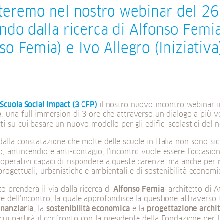
teremo nel nostro webinar del 2
ndo dalla ricerca di Alfonso Femia 
so Femia) e Ivo Allegro (Iniziativa
Scuola Social Impact (3 CFP)
il nostro nuovo incontro webinar
e
, una full immersion di 3 ore che attraverso un dialogo a più v
i su cui basare un nuovo modello per gli edifici scolastici del 
alla constatazione che molte delle scuole in Italia non sono sic
o, antincendio e anti-contagio, l’incontro vuole essere l’occasi
operativi capaci di rispondere a queste carenze, ma anche per ra
progettuali, urbanistiche e ambientali e di sostenibilità economi
to prenderà il via dalla ricerca di
Alfonso Femia
, architetto di 
 dell’incontro, la quale approfondisce la questione attraverso tre
inanziaria
, la
sostenibilità economica
e la
progettazione archit
cui partirà il confronto con la presidente della Fondazione per l