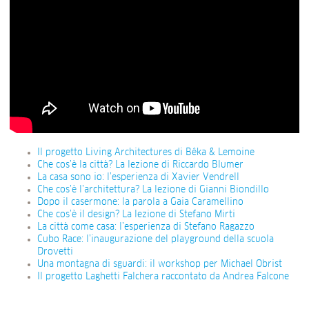
Il progetto Living Architectures di Bêka & Lemoine
Che cos’è la città? La lezione di Riccardo Blumer
La casa sono io: l’esperienza di Xavier Vendrell
Che cos’è l’architettura? La lezione di Gianni Biondillo
Dopo il casermone: la parola a Gaia Caramellino
Che cos’è il design? La lezione di Stefano Mirti
La città come casa: l’esperienza di Stefano Ragazzo
Cubo Race: l’inaugurazione del playground della scuola
Drovetti
Una montagna di sguardi: il workshop per Michael Obrist
Il progetto Laghetti Falchera raccontato da Andrea Falcone