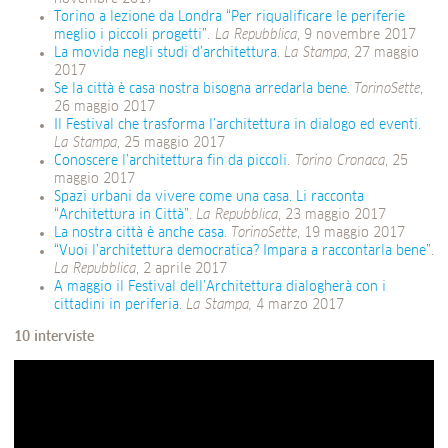
Torino a lezione da Londra “Per riqualificare le periferie
meglio i piccoli progetti”
.
La Repubblica
, 9 novembre 2017
La movida negli studi d’architettura
.
La Stampa
, 27 maggio
2017
Se la città è casa nostra bisogna arredarla bene
.
TorinoSette
,
26 maggio 2017
Il Festival che trasforma l’architettura in dialogo ed eventi
.
La Stampa
, 25 maggio 2017
Conoscere l’architettura fin da piccoli
.
Torino Cronaca
, 25
maggio 2017
Spazi urbani da vivere come una casa. Li racconta
“Architettura in Città”
.
La Repubblica
, 23 maggio 2017
La nostra città è anche casa
.
TorinoSette
, 19 maggio 2017
“Vuoi l’architettura democratica? Impara a raccontarla bene”
.
La Repubblica
, 2 aprile 2017
A maggio il Festival dell’Architettura dialogherà con i
cittadini in periferia
.
La Stampa
,
4 marzo 2017
10 interviste